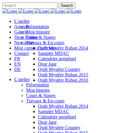
L’atelier
Agenda
Présentation
Galerie
Mon histoire
Shop Online
Cours & Stages
Newsletter
Travaux & En-cours
Mon carnet d’adresses
Quilt Mystère Ruban 2014
Contact
Sampler MDAC
FR
Calendrier perpétuel
EN
Dear Jane
DE
Quilt Mystère Country
Quilt Mystère Ruban 2015
L’atelier
Quilt Mystère Ruban 2016
Présentation
Mon histoire
Cours & Stages
Travaux & En-cours
Quilt Mystère Ruban 2014
Sampler MDAC
Calendrier perpétuel
Dear Jane
Quilt Mystère Country
Quilt Mystère Ruban 2015