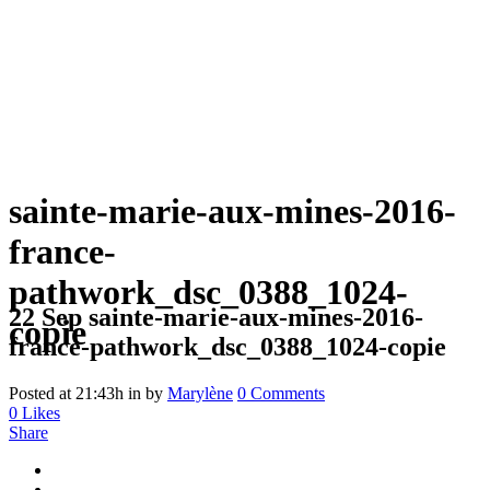
sainte-marie-aux-mines-2016-
france-
pathwork_dsc_0388_1024-
22 Sep
sainte-marie-aux-mines-2016-
copie
france-pathwork_dsc_0388_1024-copie
Posted at 21:43h
in
by
Marylène
0 Comments
0
Likes
Share