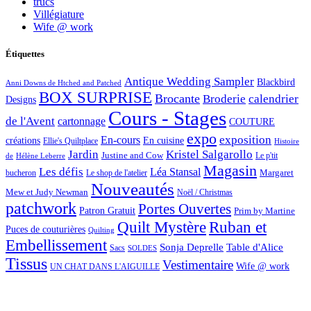
trucs
Villégiature
Wife @ work
Étiquettes
Antique Wedding Sampler
Blackbird
Anni Downs de Htched and Patched
BOX SURPRISE
Brocante
Broderie
calendrier
Designs
Cours - Stages
de l'Avent
cartonnage
COUTURE
expo
exposition
En-cours
créations
En cuisine
Ellie's Quiltplace
Histoire
Jardin
Kristel Salgarollo
Justine and Cow
Le p'tit
de
Hélène Leberre
Magasin
Les défis
Léa Stansal
Margaret
bucheron
Le shop de l'atelier
Nouveautés
Mew et Judy Newman
Noël / Christmas
patchwork
Portes Ouvertes
Patron Gratuit
Prim by Martine
Quilt Mystère
Ruban et
Puces de couturières
Quilting
Embellissement
Sonja Deprelle
Table d'Alice
Sacs
SOLDES
Tissus
Vestimentaire
Wife @ work
UN CHAT DANS L'AIGUILLE