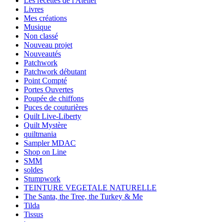
Les recettes de l'Atelier
Livres
Mes créations
Musique
Non classé
Nouveau projet
Nouveautés
Patchwork
Patchwork débutant
Point Compté
Portes Ouvertes
Poupée de chiffons
Puces de couturières
Quilt Live-Liberty
Quilt Mystère
quiltmania
Sampler MDAC
Shop on Line
SMM
soldes
Stumpwork
TEINTURE VEGETALE NATURELLE
The Santa, the Tree, the Turkey & Me
Tilda
Tissus