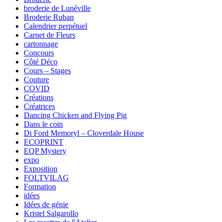
broderie de Lunéville
Broderie Ruban
Calendrier perpétuel
Carnet de Fleurs
cartonnage
Concours
Côté Déco
Cours – Stages
Couture
COVID
Créations
Créatrices
Dancing Chicken and Flying Pig
Dans le coin
Di Ford Memoryl – Cloverdale House
ECOPRINT
EQP Mystery
expo
Exposition
FOLTVILAG
Formation
idées
Idées de génie
Kristel Salgarollo