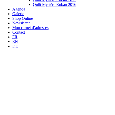
Quilt Mystère Ruban 2016
Agenda
Galerie
Shop Online
Newsletter
Mon carnet d’adresses
Contact
FR
EN
DE