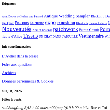
Étiquettes
Antique Wedding Sampler
Blackbird De
Anni Downs de Htched and Patched
expo
exposition
J
En-cours
En cuisine
Quiltplace
Histoire de
Hélène Leberre
Nouveautés
patchwork
Port
Patron Gratuit
Noël / Christmas
Tissus
Vestimentaire
Table d'Alice
Wif
UN CHAT DANS L'AIGUILLE
Info supplémentaires
L’Atelier dans la presse
Foire aux questions
Archives
Données personnelles & Cookies
august, 2026
Filter Events
sat
08
aug
(aug 8)
13 h 00 min
sun
09
(aug 9)
19 h 00 min
La Rue et Toi