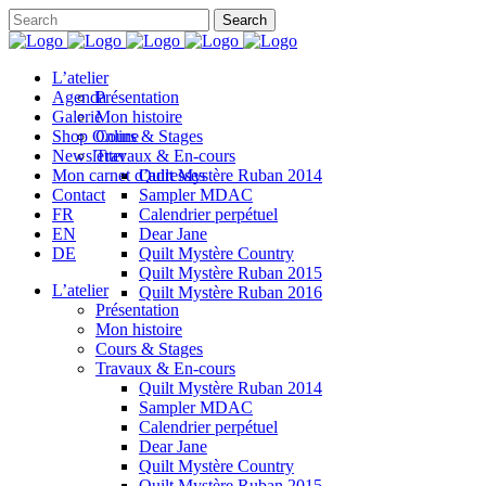
L’atelier
Agenda
Présentation
Galerie
Mon histoire
Shop Online
Cours & Stages
Newsletter
Travaux & En-cours
Mon carnet d’adresses
Quilt Mystère Ruban 2014
Contact
Sampler MDAC
FR
Calendrier perpétuel
EN
Dear Jane
DE
Quilt Mystère Country
Quilt Mystère Ruban 2015
L’atelier
Quilt Mystère Ruban 2016
Présentation
Mon histoire
Cours & Stages
Travaux & En-cours
Quilt Mystère Ruban 2014
Sampler MDAC
Calendrier perpétuel
Dear Jane
Quilt Mystère Country
Quilt Mystère Ruban 2015