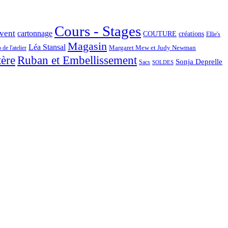
Cours - Stages
Avent
cartonnage
COUTURE
créations
Ellie's
Magasin
Léa Stansal
Margaret Mew et Judy Newman
de l'atelier
tère
Ruban et Embellissement
Sonja Deprelle
Sacs
SOLDES