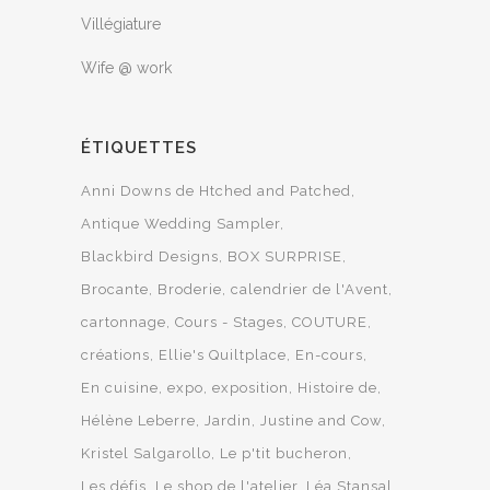
Villégiature
Wife @ work
ÉTIQUETTES
Anni Downs de Htched and Patched
Antique Wedding Sampler
Blackbird Designs
BOX SURPRISE
Brocante
Broderie
calendrier de l'Avent
cartonnage
Cours - Stages
COUTURE
créations
Ellie's Quiltplace
En-cours
En cuisine
expo
exposition
Histoire de
Hélène Leberre
Jardin
Justine and Cow
Kristel Salgarollo
Le p'tit bucheron
Les défis
Le shop de l'atelier
Léa Stansal