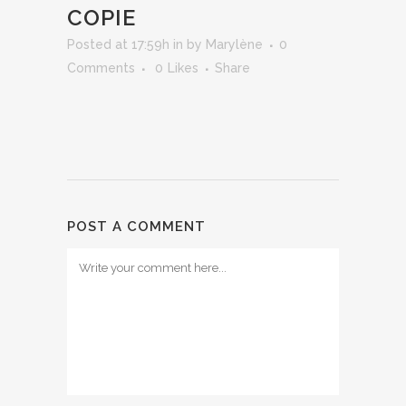
COPIE
Posted at 17:59h
in
by
Marylène
0
Comments
0
Likes
Share
POST A COMMENT