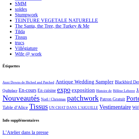
SMM
soldes
Stumpwork
TEINTURE VEGETALE NATURELLE
The Santa, the Tree, the Turkey & Me
Tilda
Tissus
trucs
Villégiature
Wife @ work
Étiquettes
Antique Wedding Sampler
Blackbird De
Anni Downs de Htched and Patched
expo
exposition
J
En-cours
En cuisine
Quiltplace
Histoire de
Hélène Leberre
Nouveautés
patchwork
Port
Patron Gratuit
Noël / Christmas
Tissus
Vestimentaire
Table d'Alice
Wif
UN CHAT DANS L'AIGUILLE
Info supplémentaires
L’Atelier dans la presse