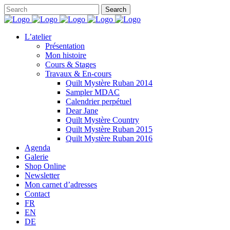
L’atelier
Présentation
Mon histoire
Cours & Stages
Travaux & En-cours
Quilt Mystère Ruban 2014
Sampler MDAC
Calendrier perpétuel
Dear Jane
Quilt Mystère Country
Quilt Mystère Ruban 2015
Quilt Mystère Ruban 2016
Agenda
Galerie
Shop Online
Newsletter
Mon carnet d’adresses
Contact
FR
EN
DE