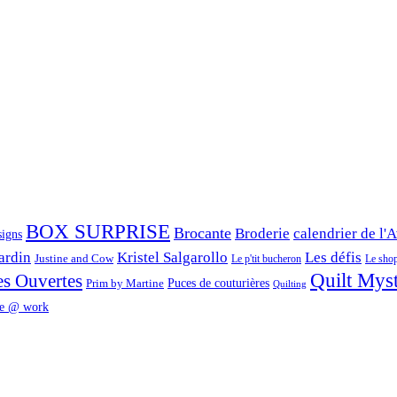
BOX SURPRISE
Brocante
Broderie
calendrier de l'
signs
ardin
Kristel Salgarollo
Les défis
Justine and Cow
Le p'tit bucheron
Le shop 
Quilt Mys
es Ouvertes
Prim by Martine
Puces de couturières
Quilting
e @ work