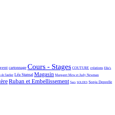
Cours - Stages
Avent
cartonnage
COUTURE
créations
Ellie's
Magasin
Léa Stansal
Margaret Mew et Judy Newman
de l'atelier
tère
Ruban et Embellissement
Sonja Deprelle
Sacs
SOLDES