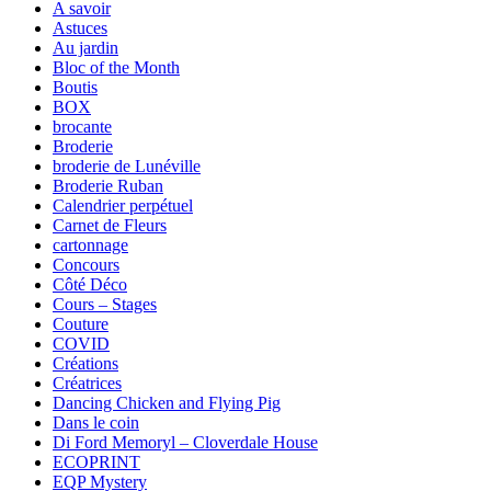
A savoir
Astuces
Au jardin
Bloc of the Month
Boutis
BOX
brocante
Broderie
broderie de Lunéville
Broderie Ruban
Calendrier perpétuel
Carnet de Fleurs
cartonnage
Concours
Côté Déco
Cours – Stages
Couture
COVID
Créations
Créatrices
Dancing Chicken and Flying Pig
Dans le coin
Di Ford Memoryl – Cloverdale House
ECOPRINT
EQP Mystery