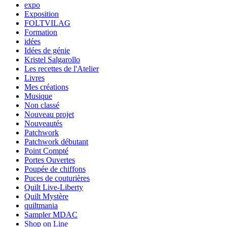
expo
Exposition
FOLTVILAG
Formation
idées
Idées de génie
Kristel Salgarollo
Les recettes de l'Atelier
Livres
Mes créations
Musique
Non classé
Nouveau projet
Nouveautés
Patchwork
Patchwork débutant
Point Compté
Portes Ouvertes
Poupée de chiffons
Puces de couturières
Quilt Live-Liberty
Quilt Mystère
quiltmania
Sampler MDAC
Shop on Line