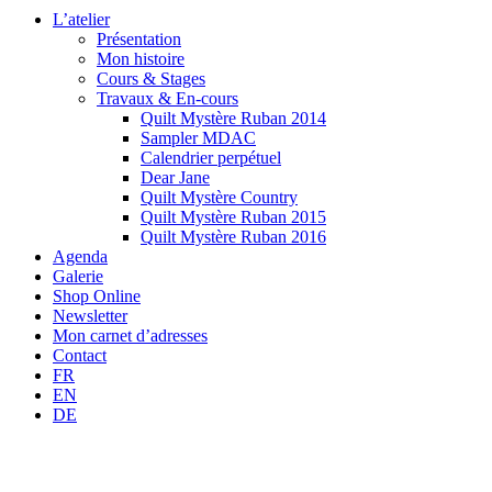
L’atelier
Présentation
Mon histoire
Cours & Stages
Travaux & En-cours
Quilt Mystère Ruban 2014
Sampler MDAC
Calendrier perpétuel
Dear Jane
Quilt Mystère Country
Quilt Mystère Ruban 2015
Quilt Mystère Ruban 2016
Agenda
Galerie
Shop Online
Newsletter
Mon carnet d’adresses
Contact
FR
EN
DE