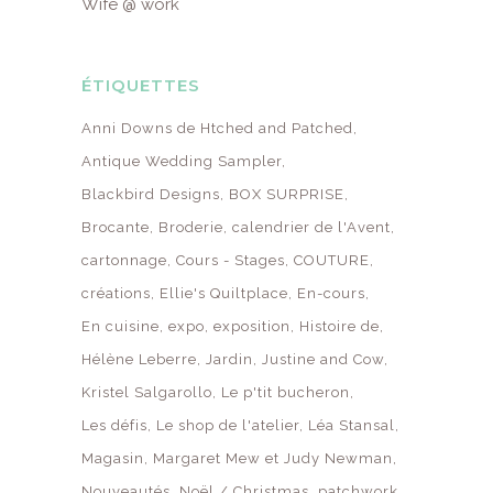
Wife @ work
ÉTIQUETTES
Anni Downs de Htched and Patched
Antique Wedding Sampler
Blackbird Designs
BOX SURPRISE
Brocante
Broderie
calendrier de l'Avent
cartonnage
Cours - Stages
COUTURE
créations
Ellie's Quiltplace
En-cours
En cuisine
expo
exposition
Histoire de
Hélène Leberre
Jardin
Justine and Cow
Kristel Salgarollo
Le p'tit bucheron
Les défis
Le shop de l'atelier
Léa Stansal
Magasin
Margaret Mew et Judy Newman
Nouveautés
Noël / Christmas
patchwork