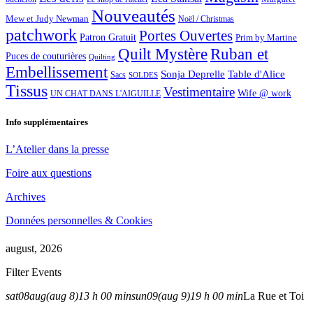
Nouveautés
Mew et Judy Newman
Noël / Christmas
patchwork
Portes Ouvertes
Patron Gratuit
Prim by Martine
Quilt Mystère
Ruban et
Puces de couturières
Quilting
Embellissement
Sonja Deprelle
Table d'Alice
Sacs
SOLDES
Tissus
Vestimentaire
Wife @ work
UN CHAT DANS L'AIGUILLE
Info supplémentaires
L’Atelier dans la presse
Foire aux questions
Archives
Données personnelles & Cookies
august, 2026
Filter Events
sat
08
aug
(aug 8)
13 h 00 min
sun
09
(aug 9)
19 h 00 min
La Rue et Toi