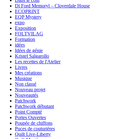
Dans le coin
Di Ford Memoryl – Cloverdale House
ECOPRINT
EQP Mystery
expo
Exposition
FOLTVILAG
Formation
idées
Idées de génie
Kristel Salgarollo
Les recettes de l'Atelier
Livres
Mes créations
Musique
Non classé
Nouveau projet
Nouveautés
Patchwork
Patchwork débutant
Point Compté
Portes Ouvertes
Poupée de chiffons
Puces de couturières
Quilt Live-Liberty