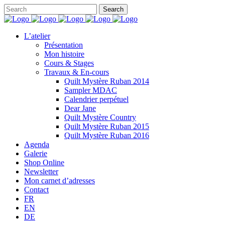
L’atelier
Présentation
Mon histoire
Cours & Stages
Travaux & En-cours
Quilt Mystère Ruban 2014
Sampler MDAC
Calendrier perpétuel
Dear Jane
Quilt Mystère Country
Quilt Mystère Ruban 2015
Quilt Mystère Ruban 2016
Agenda
Galerie
Shop Online
Newsletter
Mon carnet d’adresses
Contact
FR
EN
DE