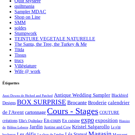
Quilt Mystère
quiltmania
Sampler MDAC
Shop on Line
SMM
soldes
Stumpwork
TEINTURE VEGETALE NATURELLE
The Santa, the Tree, the Turkey & Me
Tilda
Tissus
trucs
Villégiature
Wife @ work
Étiquettes
Antique Wedding Sampler
Blackbird
Anni Downs de Htched and Patched
BOX SURPRISE
Brocante
Broderie
calendrier
Designs
Cours - Stages
de l'Avent
cartonnage
COUTURE
expo
exposition
En-cours
créations
En cuisine
Ellie's Quiltplace
Histoire
Jardin
Kristel Salgarollo
Justine and Cow
Le p'tit
de
Hélène Leberre
Magasin
Les défis
Léa Stansal
Margaret
bucheron
Le shop de l'atelier