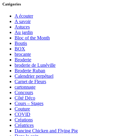
Catégories
A écouter
A savoir
Astuces
Au jardin
Bloc of the Month
Boutis
BOX
brocante
Broderie
broderie de Lunéville
Broderie Ruban
Calendrier perpétuel
Carnet de Fleurs
cartonnage
Concours
Côté Déco
Cours – Stages
Couture
COVID
Créations
Créatrices
Dancing Chicken and Flying Pig