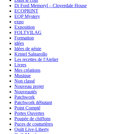
Dans le coin
Di Ford Memoryl – Cloverdale House
ECOPRINT
EQP Mystery
expo
Exposition
FOLTVILAG
Formation
idées
Idées de génie
Kristel Salgarollo
Les recettes de l'Atelier
Livres
Mes créations
Musique
Non classé
Nouveau projet
Nouveautés
Patchwork
Patchwork débutant
Point Compté
Portes Ouvertes
Poupée de chiffons
Puces de couturières
Quilt Live-Liberty