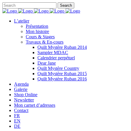
L’atelier
Présentation
Mon histoire
Cours & Stages
Travaux & En-cours
Quilt Mystère Ruban 2014
Sampler MDAC
Calendrier perpétuel
Dear Jane
Quilt Mystère Country
Quilt Mystère Ruban 2015
Quilt Mystère Ruban 2016
Agenda
Galerie
Shop Online
Newsletter
Mon carnet d’adresses
Contact
FR
EN
DE