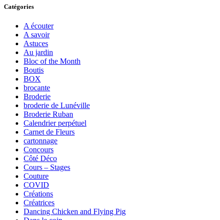
Catégories
A écouter
A savoir
Astuces
Au jardin
Bloc of the Month
Boutis
BOX
brocante
Broderie
broderie de Lunéville
Broderie Ruban
Calendrier perpétuel
Carnet de Fleurs
cartonnage
Concours
Côté Déco
Cours – Stages
Couture
COVID
Créations
Créatrices
Dancing Chicken and Flying Pig