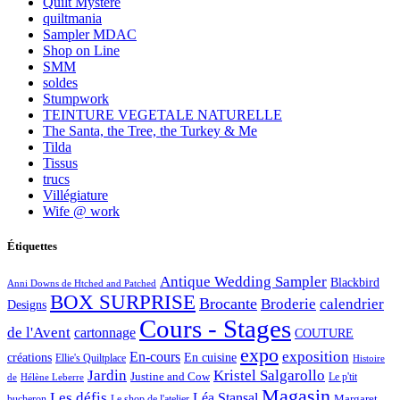
Quilt Mystère
quiltmania
Sampler MDAC
Shop on Line
SMM
soldes
Stumpwork
TEINTURE VEGETALE NATURELLE
The Santa, the Tree, the Turkey & Me
Tilda
Tissus
trucs
Villégiature
Wife @ work
Étiquettes
Antique Wedding Sampler
Blackbird
Anni Downs de Htched and Patched
BOX SURPRISE
Brocante
Broderie
calendrier
Designs
Cours - Stages
de l'Avent
cartonnage
COUTURE
expo
exposition
En-cours
créations
En cuisine
Ellie's Quiltplace
Histoire
Jardin
Kristel Salgarollo
Justine and Cow
Le p'tit
de
Hélène Leberre
Magasin
Les défis
Léa Stansal
Margaret
bucheron
Le shop de l'atelier