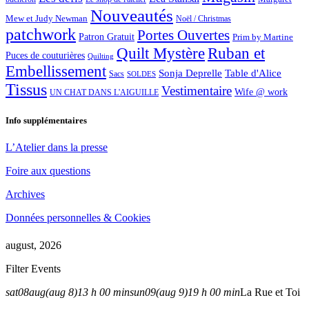
Nouveautés
Mew et Judy Newman
Noël / Christmas
patchwork
Portes Ouvertes
Patron Gratuit
Prim by Martine
Quilt Mystère
Ruban et
Puces de couturières
Quilting
Embellissement
Sonja Deprelle
Table d'Alice
Sacs
SOLDES
Tissus
Vestimentaire
Wife @ work
UN CHAT DANS L'AIGUILLE
Info supplémentaires
L’Atelier dans la presse
Foire aux questions
Archives
Données personnelles & Cookies
august, 2026
Filter Events
sat
08
aug
(aug 8)
13 h 00 min
sun
09
(aug 9)
19 h 00 min
La Rue et Toi