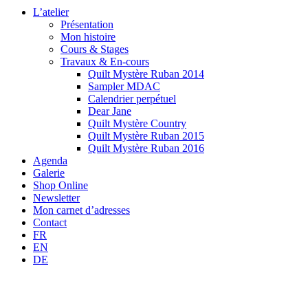
L’atelier
Présentation
Mon histoire
Cours & Stages
Travaux & En-cours
Quilt Mystère Ruban 2014
Sampler MDAC
Calendrier perpétuel
Dear Jane
Quilt Mystère Country
Quilt Mystère Ruban 2015
Quilt Mystère Ruban 2016
Agenda
Galerie
Shop Online
Newsletter
Mon carnet d’adresses
Contact
FR
EN
DE