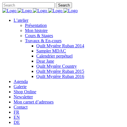
L’atelier
Présentation
Mon histoire
Cours & Stages
Travaux & En-cours
Quilt Mystère Ruban 2014
Sampler MDAC
Calendrier perpétuel
Dear Jane
Quilt Mystère Country
Quilt Mystère Ruban 2015
Quilt Mystère Ruban 2016
Agenda
Galerie
Shop Online
Newsletter
Mon carnet d’adresses
Contact
FR
EN
DE