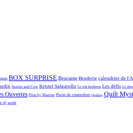
BOX SURPRISE
Brocante
Broderie
calendrier de l'
signs
ardin
Kristel Salgarollo
Les défis
Justine and Cow
Le p'tit bucheron
Le shop 
Quilt Mys
es Ouvertes
Prim by Martine
Puces de couturières
Quilting
e @ work