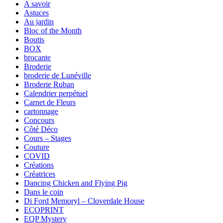
A savoir
Astuces
Au jardin
Bloc of the Month
Boutis
BOX
brocante
Broderie
broderie de Lunéville
Broderie Ruban
Calendrier perpétuel
Carnet de Fleurs
cartonnage
Concours
Côté Déco
Cours – Stages
Couture
COVID
Créations
Créatrices
Dancing Chicken and Flying Pig
Dans le coin
Di Ford Memoryl – Cloverdale House
ECOPRINT
EQP Mystery