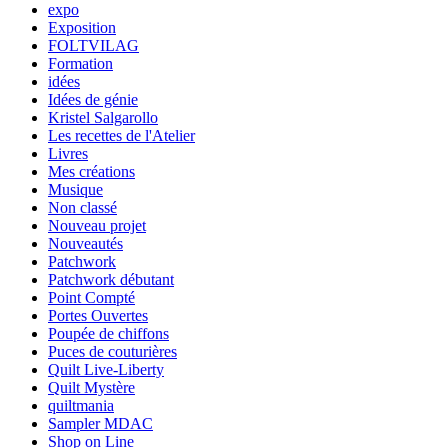
expo
Exposition
FOLTVILAG
Formation
idées
Idées de génie
Kristel Salgarollo
Les recettes de l'Atelier
Livres
Mes créations
Musique
Non classé
Nouveau projet
Nouveautés
Patchwork
Patchwork débutant
Point Compté
Portes Ouvertes
Poupée de chiffons
Puces de couturières
Quilt Live-Liberty
Quilt Mystère
quiltmania
Sampler MDAC
Shop on Line