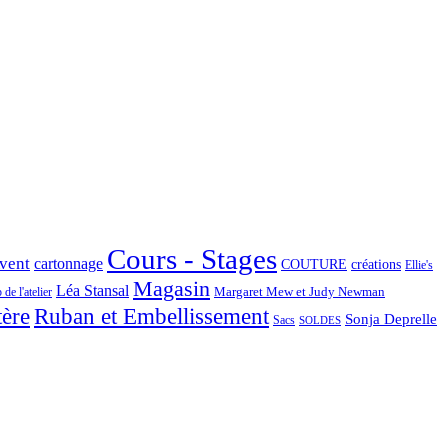
Cours - Stages
Avent
cartonnage
COUTURE
créations
Ellie's
Magasin
Léa Stansal
Margaret Mew et Judy Newman
de l'atelier
tère
Ruban et Embellissement
Sonja Deprelle
Sacs
SOLDES