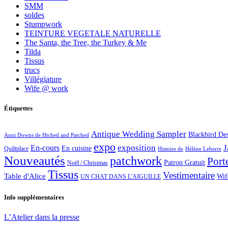
SMM
soldes
Stumpwork
TEINTURE VEGETALE NATURELLE
The Santa, the Tree, the Turkey & Me
Tilda
Tissus
trucs
Villégiature
Wife @ work
Étiquettes
Antique Wedding Sampler
Blackbird De
Anni Downs de Htched and Patched
expo
exposition
J
En-cours
En cuisine
Quiltplace
Histoire de
Hélène Leberre
Nouveautés
patchwork
Port
Patron Gratuit
Noël / Christmas
Tissus
Vestimentaire
Table d'Alice
Wif
UN CHAT DANS L'AIGUILLE
Info supplémentaires
L’Atelier dans la presse