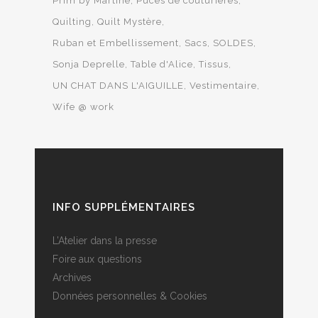
Prim by Martine
Puces de couturières
Quilting
Quilt Mystère
Ruban et Embellissement
Sacs
SOLDES
Sonja Deprelle
Table d'Alice
Tissus
UN CHAT DANS L'AIGUILLE
Vestimentaire
Wife @ work
INFO SUPPLÉMENTAIRES
L’Atelier dans la presse
Foire aux questions
Archives
Données personnelles & Cookies