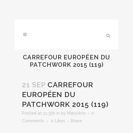
CARREFOUR EUROPÉEN DU
PATCHWORK 2015 (119)
21 SEP
CARREFOUR
EUROPÉEN DU
PATCHWORK 2015 (119)
Posted at 11:35h
in
by
Marylène
0
Comments
0
Likes
Share