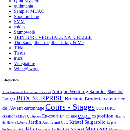
Quilt Mystère
quiltmania
Sampler MDAC
Shop on Line
SMM
soldes
Stumpwork
TEINTURE VEGETALE NATURELLE
The Santa, the Tree, the Turkey & Me
Tilda
Tissus
trucs
Villégiature
Wife @ work
Étiquettes
Antique Wedding Sampler
Blackbird
Anni Downs de Htched and Patched
BOX SURPRISE
Brocante
Broderie
calendrier
Designs
Cours - Stages
de l'Avent
cartonnage
COUTURE
expo
exposition
En-cours
créations
En cuisine
Ellie's Quiltplace
Histoire
Jardin
Kristel Salgarollo
Justine and Cow
Le p'tit
de
Hélène Leberre
Magasin
Les défis
Léa Stansal
Margaret
bucheron
Le shop de l'atelier