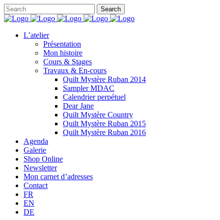
L’atelier
Présentation
Mon histoire
Cours & Stages
Travaux & En-cours
Quilt Mystère Ruban 2014
Sampler MDAC
Calendrier perpétuel
Dear Jane
Quilt Mystère Country
Quilt Mystère Ruban 2015
Quilt Mystère Ruban 2016
Agenda
Galerie
Shop Online
Newsletter
Mon carnet d’adresses
Contact
FR
EN
DE