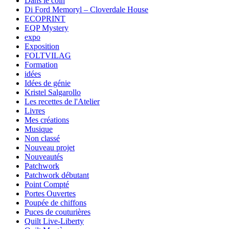
Dans le coin
Di Ford Memoryl – Cloverdale House
ECOPRINT
EQP Mystery
expo
Exposition
FOLTVILAG
Formation
idées
Idées de génie
Kristel Salgarollo
Les recettes de l'Atelier
Livres
Mes créations
Musique
Non classé
Nouveau projet
Nouveautés
Patchwork
Patchwork débutant
Point Compté
Portes Ouvertes
Poupée de chiffons
Puces de couturières
Quilt Live-Liberty