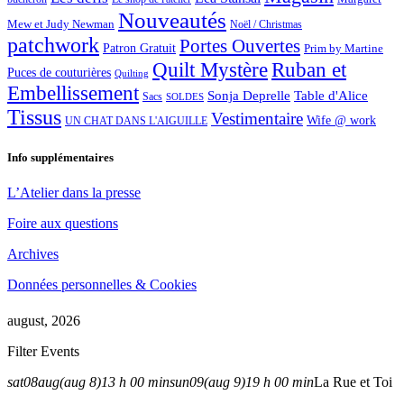
Nouveautés
Mew et Judy Newman
Noël / Christmas
patchwork
Portes Ouvertes
Patron Gratuit
Prim by Martine
Quilt Mystère
Ruban et
Puces de couturières
Quilting
Embellissement
Sonja Deprelle
Table d'Alice
Sacs
SOLDES
Tissus
Vestimentaire
Wife @ work
UN CHAT DANS L'AIGUILLE
Info supplémentaires
L’Atelier dans la presse
Foire aux questions
Archives
Données personnelles & Cookies
august, 2026
Filter Events
sat
08
aug
(aug 8)
13 h 00 min
sun
09
(aug 9)
19 h 00 min
La Rue et Toi