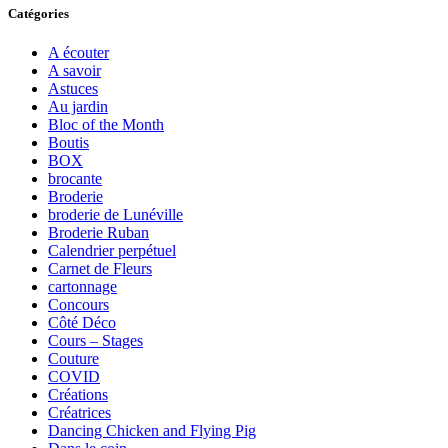
Catégories
A écouter
A savoir
Astuces
Au jardin
Bloc of the Month
Boutis
BOX
brocante
Broderie
broderie de Lunéville
Broderie Ruban
Calendrier perpétuel
Carnet de Fleurs
cartonnage
Concours
Côté Déco
Cours – Stages
Couture
COVID
Créations
Créatrices
Dancing Chicken and Flying Pig