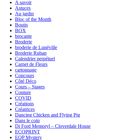
A savoir
Astuces
Au jardin
Bloc of the Month
Boutis
BOX
brocante
Broderie
broderie de Lunéville
Broderie Ruban
Calendrier perpétuel
Carnet de Fleurs
cartonnage
Concours
Côté Déco
Cours – Stages
Couture
COVID
Créations
Créatrices
Dancing Chicken and Flying Pig
Dans le coin
Di Ford Memoryl – Cloverdale House
ECOPRINT
EQP Mystery