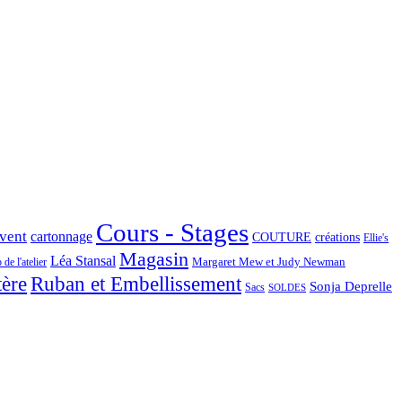
Cours - Stages
Avent
cartonnage
COUTURE
créations
Ellie's
Magasin
Léa Stansal
Margaret Mew et Judy Newman
de l'atelier
tère
Ruban et Embellissement
Sonja Deprelle
Sacs
SOLDES