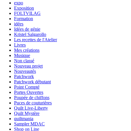
expo
Exposition
FOLTVILAG
Formation
idées
Idées de génie
Kristel Salgarollo
Les recettes de l'Atelier
Livres
Mes créations
Musique
Non classé
Nouveau projet
Nouveautés
Patchwork
Patchwork débutant
Point Compté
Portes Ouvertes
Poupée de chiffons
Puces de couturières
Quilt Live-Liberty
Quilt Mystère
quiltmania
Sampler MDAC
Shop on Line