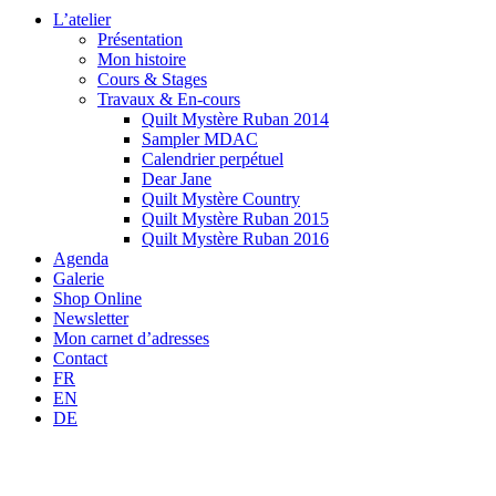
L’atelier
Présentation
Mon histoire
Cours & Stages
Travaux & En-cours
Quilt Mystère Ruban 2014
Sampler MDAC
Calendrier perpétuel
Dear Jane
Quilt Mystère Country
Quilt Mystère Ruban 2015
Quilt Mystère Ruban 2016
Agenda
Galerie
Shop Online
Newsletter
Mon carnet d’adresses
Contact
FR
EN
DE