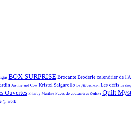
BOX SURPRISE
Brocante
Broderie
calendrier de l'
signs
ardin
Kristel Salgarollo
Les défis
Justine and Cow
Le p'tit bucheron
Le shop 
Quilt Mys
es Ouvertes
Prim by Martine
Puces de couturières
Quilting
e @ work