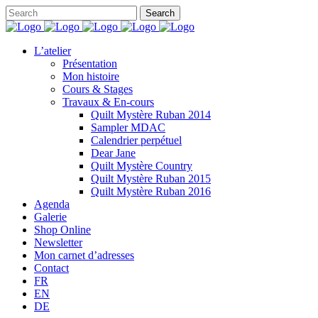
L’atelier
Présentation
Mon histoire
Cours & Stages
Travaux & En-cours
Quilt Mystère Ruban 2014
Sampler MDAC
Calendrier perpétuel
Dear Jane
Quilt Mystère Country
Quilt Mystère Ruban 2015
Quilt Mystère Ruban 2016
Agenda
Galerie
Shop Online
Newsletter
Mon carnet d’adresses
Contact
FR
EN
DE