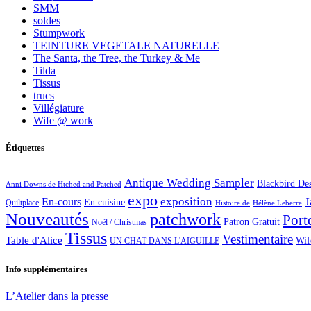
SMM
soldes
Stumpwork
TEINTURE VEGETALE NATURELLE
The Santa, the Tree, the Turkey & Me
Tilda
Tissus
trucs
Villégiature
Wife @ work
Étiquettes
Antique Wedding Sampler
Blackbird De
Anni Downs de Htched and Patched
expo
exposition
J
En-cours
En cuisine
Quiltplace
Histoire de
Hélène Leberre
Nouveautés
patchwork
Port
Patron Gratuit
Noël / Christmas
Tissus
Vestimentaire
Table d'Alice
Wif
UN CHAT DANS L'AIGUILLE
Info supplémentaires
L’Atelier dans la presse