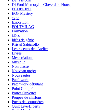
Dans le coin
Di Ford Memoryl – Cloverdale House
ECOPRINT
EQP Mystery
expo
Exposition
FOLTVILAG
Formation
idées
Idées de génie
Kristel Salgarollo
Les recettes de l'Atelier
Livres
Mes créations
Musique
Non classé
Nouveau projet
Nouveautés
Patchwork
Patchwork débutant
Point Compté
Portes Ouvertes
Poupée de chiffons
Puces de couturières
Quilt Live-Liberty