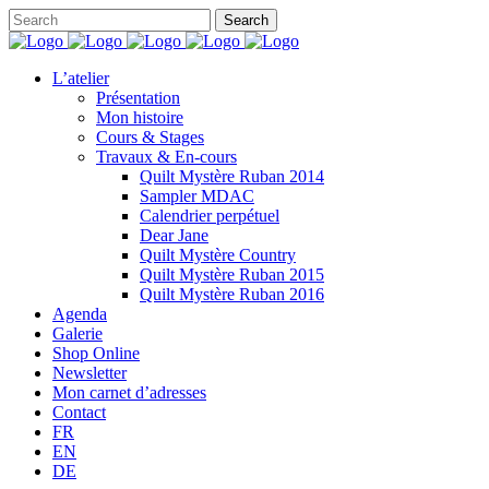
L’atelier
Présentation
Mon histoire
Cours & Stages
Travaux & En-cours
Quilt Mystère Ruban 2014
Sampler MDAC
Calendrier perpétuel
Dear Jane
Quilt Mystère Country
Quilt Mystère Ruban 2015
Quilt Mystère Ruban 2016
Agenda
Galerie
Shop Online
Newsletter
Mon carnet d’adresses
Contact
FR
EN
DE