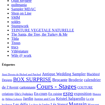
Quilt Mystère
quiltmania
Sampler MDAC
Shop on Line
SMM
soldes
Stumpwork
TEINTURE VEGETALE NATURELLE
The Santa, the Tree, the Turkey & Me
Tilda
Tissus
trucs
Villégiature
Wife @ work
Étiquettes
Antique Wedding Sampler
Blackbird
Anni Downs de Htched and Patched
BOX SURPRISE
Brocante
Broderie
calendrier
Designs
Cours - Stages
de l'Avent
cartonnage
COUTURE
expo
exposition
En-cours
créations
En cuisine
Ellie's Quiltplace
Histoire
Jardin
Kristel Salgarollo
Justine and Cow
Le p'tit
de
Hélène Leberre
Magasin
Les défis
Léa Stansal
Margaret
bucheron
Le shop de l'atelier