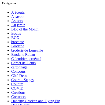
Catégories
A écouter
A savoir
Astuces
Au jardin
Bloc of the Month
Boutis
BOX
brocante
Broderie
broderie de Lunéville
Broderie Ruban
Calendrier perpétuel
Carnet de Fleurs
cartonnage
Concours
Côté Déco
Cours – Stages
Couture
COVID
Créations
Créatrices
Dancing Chicken and Flying Pig