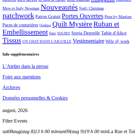
Nouveautés
Mew et Judy Newman
Noël / Christmas
patchwork
Portes Ouvertes
Patron Gratuit
Prim by Martine
Quilt Mystère
Ruban et
Puces de couturières
Quilting
Embellissement
Sonja Deprelle
Table d'Alice
Sacs
SOLDES
Tissus
Vestimentaire
Wife @ work
UN CHAT DANS L'AIGUILLE
Info supplémentaires
L’Atelier dans la presse
Foire aux questions
Archives
Données personnelles & Cookies
august, 2026
Filter Events
sat
08
aug
(aug 8)
13 h 00 min
sun
09
(aug 9)
19 h 00 min
La Rue et Toi