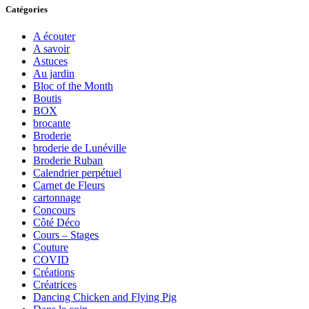
Catégories
A écouter
A savoir
Astuces
Au jardin
Bloc of the Month
Boutis
BOX
brocante
Broderie
broderie de Lunéville
Broderie Ruban
Calendrier perpétuel
Carnet de Fleurs
cartonnage
Concours
Côté Déco
Cours – Stages
Couture
COVID
Créations
Créatrices
Dancing Chicken and Flying Pig