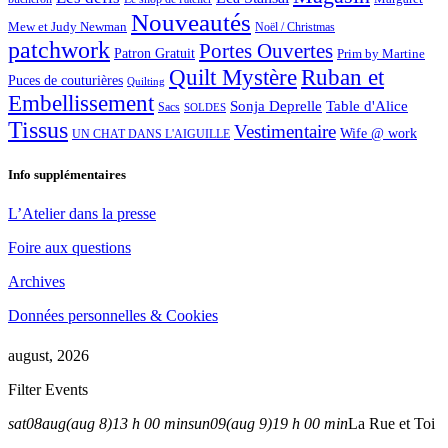
Nouveautés
Mew et Judy Newman
Noël / Christmas
patchwork
Portes Ouvertes
Patron Gratuit
Prim by Martine
Quilt Mystère
Ruban et
Puces de couturières
Quilting
Embellissement
Sonja Deprelle
Table d'Alice
Sacs
SOLDES
Tissus
Vestimentaire
Wife @ work
UN CHAT DANS L'AIGUILLE
Info supplémentaires
L’Atelier dans la presse
Foire aux questions
Archives
Données personnelles & Cookies
august, 2026
Filter Events
sat
08
aug
(aug 8)
13 h 00 min
sun
09
(aug 9)
19 h 00 min
La Rue et Toi