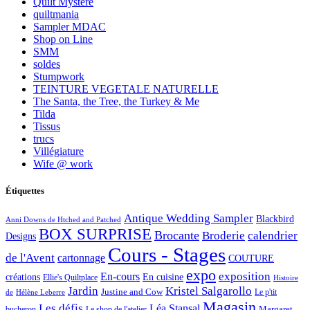
Quilt Mystère
quiltmania
Sampler MDAC
Shop on Line
SMM
soldes
Stumpwork
TEINTURE VEGETALE NATURELLE
The Santa, the Tree, the Turkey & Me
Tilda
Tissus
trucs
Villégiature
Wife @ work
Étiquettes
Antique Wedding Sampler
Blackbird
Anni Downs de Htched and Patched
BOX SURPRISE
Brocante
Broderie
calendrier
Designs
Cours - Stages
de l'Avent
cartonnage
COUTURE
expo
exposition
En-cours
créations
En cuisine
Ellie's Quiltplace
Histoire
Jardin
Kristel Salgarollo
Justine and Cow
Le p'tit
de
Hélène Leberre
Magasin
Les défis
Léa Stansal
Margaret
bucheron
Le shop de l'atelier