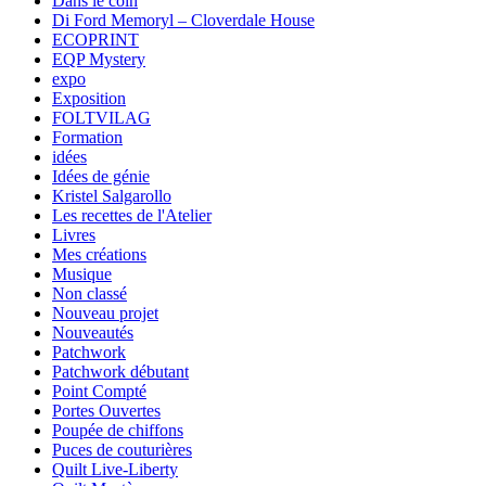
Dans le coin
Di Ford Memoryl – Cloverdale House
ECOPRINT
EQP Mystery
expo
Exposition
FOLTVILAG
Formation
idées
Idées de génie
Kristel Salgarollo
Les recettes de l'Atelier
Livres
Mes créations
Musique
Non classé
Nouveau projet
Nouveautés
Patchwork
Patchwork débutant
Point Compté
Portes Ouvertes
Poupée de chiffons
Puces de couturières
Quilt Live-Liberty