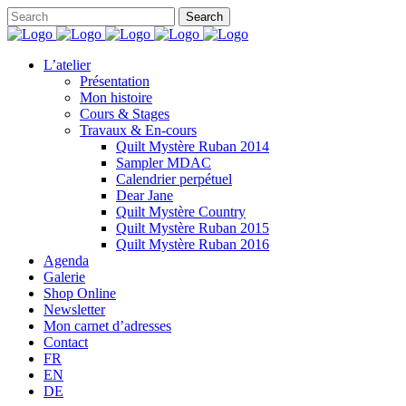
L’atelier
Présentation
Mon histoire
Cours & Stages
Travaux & En-cours
Quilt Mystère Ruban 2014
Sampler MDAC
Calendrier perpétuel
Dear Jane
Quilt Mystère Country
Quilt Mystère Ruban 2015
Quilt Mystère Ruban 2016
Agenda
Galerie
Shop Online
Newsletter
Mon carnet d’adresses
Contact
FR
EN
DE