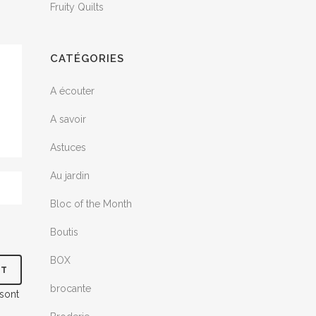
Fruity Quilts
CATÉGORIES
A écouter
A savoir
Astuces
Au jardin
Bloc of the Month
Boutis
BOX
brocante
 sont