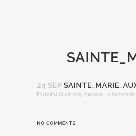
SAINTE_M
24 SEP
SAINTE_MARIE_AUX
Posted at 18:23h
in
by
Marylène
0 Comments
NO COMMENTS