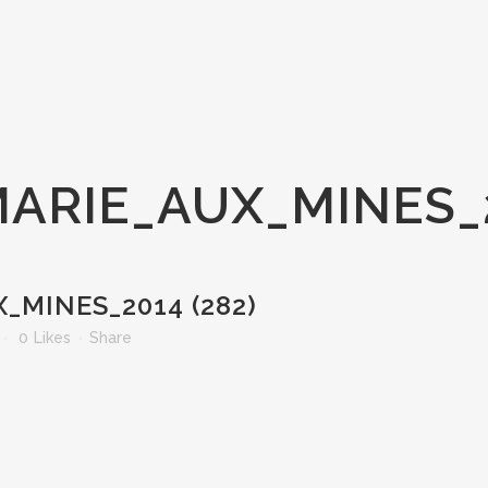
ARIE_AUX_MINES_2
_MINES_2014 (282)
0
Likes
Share