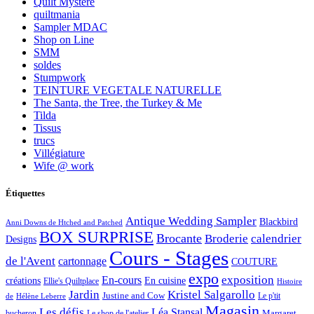
Quilt Mystère
quiltmania
Sampler MDAC
Shop on Line
SMM
soldes
Stumpwork
TEINTURE VEGETALE NATURELLE
The Santa, the Tree, the Turkey & Me
Tilda
Tissus
trucs
Villégiature
Wife @ work
Étiquettes
Antique Wedding Sampler
Blackbird
Anni Downs de Htched and Patched
BOX SURPRISE
Brocante
Broderie
calendrier
Designs
Cours - Stages
de l'Avent
cartonnage
COUTURE
expo
exposition
En-cours
créations
En cuisine
Ellie's Quiltplace
Histoire
Jardin
Kristel Salgarollo
Justine and Cow
Le p'tit
de
Hélène Leberre
Magasin
Les défis
Léa Stansal
Margaret
bucheron
Le shop de l'atelier