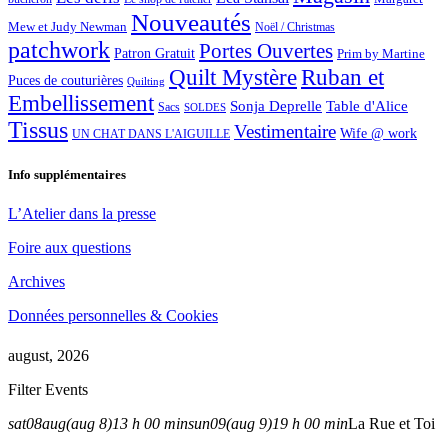
Nouveautés
Mew et Judy Newman
Noël / Christmas
patchwork
Portes Ouvertes
Patron Gratuit
Prim by Martine
Quilt Mystère
Ruban et
Puces de couturières
Quilting
Embellissement
Sonja Deprelle
Table d'Alice
Sacs
SOLDES
Tissus
Vestimentaire
Wife @ work
UN CHAT DANS L'AIGUILLE
Info supplémentaires
L’Atelier dans la presse
Foire aux questions
Archives
Données personnelles & Cookies
august, 2026
Filter Events
sat
08
aug
(aug 8)
13 h 00 min
sun
09
(aug 9)
19 h 00 min
La Rue et Toi