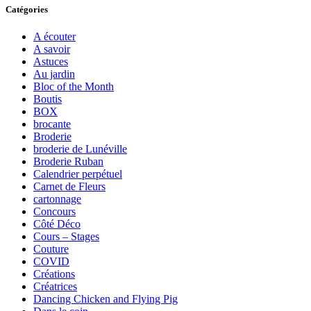
Catégories
A écouter
A savoir
Astuces
Au jardin
Bloc of the Month
Boutis
BOX
brocante
Broderie
broderie de Lunéville
Broderie Ruban
Calendrier perpétuel
Carnet de Fleurs
cartonnage
Concours
Côté Déco
Cours – Stages
Couture
COVID
Créations
Créatrices
Dancing Chicken and Flying Pig