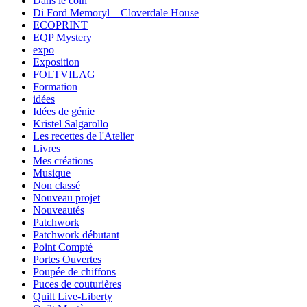
Dans le coin
Di Ford Memoryl – Cloverdale House
ECOPRINT
EQP Mystery
expo
Exposition
FOLTVILAG
Formation
idées
Idées de génie
Kristel Salgarollo
Les recettes de l'Atelier
Livres
Mes créations
Musique
Non classé
Nouveau projet
Nouveautés
Patchwork
Patchwork débutant
Point Compté
Portes Ouvertes
Poupée de chiffons
Puces de couturières
Quilt Live-Liberty