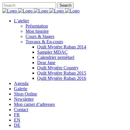
L’atelier
Présentation
Mon histoire
Cours & Stages
Travaux & En-cours
Quilt Mystère Ruban 2014
Sampler MDAC
Calendrier perpétuel
Dear Jane
Quilt Mystère Country
Quilt Mystère Ruban 2015
Quilt Mystère Ruban 2016
Agenda
Galerie
Shop Online
Newsletter
Mon carnet d’adresses
Contact
FR
EN
DE