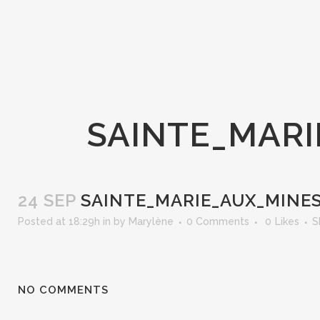
SAINTE_MARI
24 SEP
SAINTE_MARIE_AUX_MINES_
Posted at 18:29h
in
by
Marylène
0 Comments
0
Likes
S
NO COMMENTS