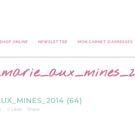
SHOP ONLINE
NEWSLETTER
MON CARNET D’ADRESSES
_marie_aux_mines_20
UX_MINES_2014 (64)
s
0
Likes
Share