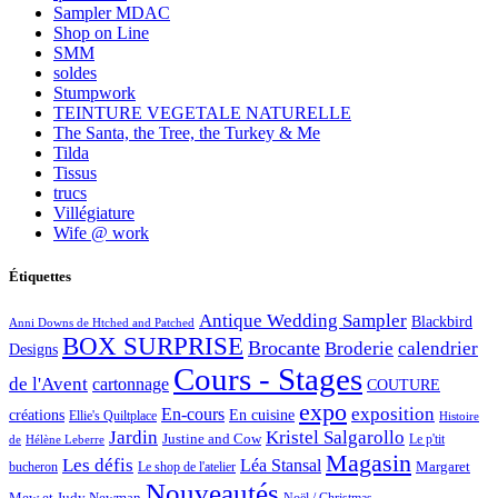
Sampler MDAC
Shop on Line
SMM
soldes
Stumpwork
TEINTURE VEGETALE NATURELLE
The Santa, the Tree, the Turkey & Me
Tilda
Tissus
trucs
Villégiature
Wife @ work
Étiquettes
Antique Wedding Sampler
Blackbird
Anni Downs de Htched and Patched
BOX SURPRISE
Brocante
Broderie
calendrier
Designs
Cours - Stages
de l'Avent
cartonnage
COUTURE
expo
exposition
En-cours
créations
En cuisine
Ellie's Quiltplace
Histoire
Jardin
Kristel Salgarollo
Justine and Cow
Le p'tit
de
Hélène Leberre
Magasin
Les défis
Léa Stansal
Margaret
bucheron
Le shop de l'atelier
Nouveautés
Mew et Judy Newman