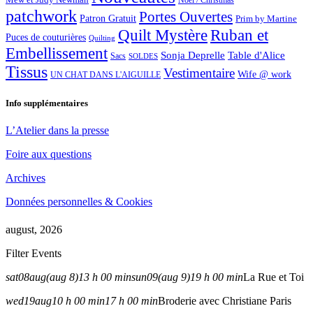
Noël / Christmas
patchwork
Portes Ouvertes
Patron Gratuit
Prim by Martine
Quilt Mystère
Ruban et
Puces de couturières
Quilting
Embellissement
Sonja Deprelle
Table d'Alice
Sacs
SOLDES
Tissus
Vestimentaire
Wife @ work
UN CHAT DANS L'AIGUILLE
Info supplémentaires
L’Atelier dans la presse
Foire aux questions
Archives
Données personnelles & Cookies
august, 2026
Filter Events
sat
08
aug
(aug 8)
13 h 00 min
sun
09
(aug 9)
19 h 00 min
La Rue et Toi
wed
19
aug
10 h 00 min
17 h 00 min
Broderie avec Christiane Paris