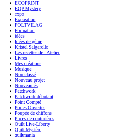
ECOPRINT
EQP Mystery
expo
Exposition
FOLTVILAG
Formation
idées
Idées de génie
Kristel Salgarollo
Les recettes de l'Atelier
Livres
Mes créations
Musique
Non classé
Nouveau projet
Nouveautés
Patchwork
Patchwork débutant
Point Compté
Portes Ouvertes
Poupée de chiffons
Puces de couturières
Quilt Live-Liberty
Quilt Mystère
quiltmania