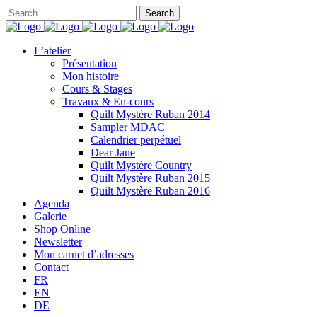
L’atelier
Présentation
Mon histoire
Cours & Stages
Travaux & En-cours
Quilt Mystère Ruban 2014
Sampler MDAC
Calendrier perpétuel
Dear Jane
Quilt Mystère Country
Quilt Mystère Ruban 2015
Quilt Mystère Ruban 2016
Agenda
Galerie
Shop Online
Newsletter
Mon carnet d’adresses
Contact
FR
EN
DE