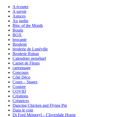
A écouter
A savoir
Astuces
Au jardin
Bloc of the Month
Boutis
BOX
brocante
Broderie
broderie de Lunéville
Broderie Ruban
Calendrier perpétuel
Carnet de Fleurs
cartonnage
Concours
Côté Déco
Cours – Stages
Couture
COVID
Créations
Créatrices
Dancing Chicken and Flying Pig
Dans le coin
Di Ford Memoryl – Cloverdale House