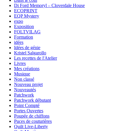
Dans le coin
Di Ford Memoryl – Cloverdale House
ECOPRINT
EQP Mystery
expo
Exposition
FOLTVILAG
Formation
idées
Idées de génie
Kristel Salgarollo
Les recettes de l'Atelier
Livres
Mes créations
Musique
Non classé
Nouveau projet
Nouveautés
Patchwork
Patchwork débutant
Point Compté
Portes Ouvertes
Poupée de chiffons
Puces de couturières
Quilt Live-Liberty