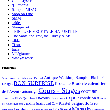
Quilt Mystère
quiltmania
Sampler MDAC
Shop on Line
SMM
soldes
Stumpwork
TEINTURE VEGETALE NATURELLE
The Santa, the Tree, the Turkey & Me
Tilda
Tissus
trucs
Villégiature
Wife @ work
Étiquettes
Antique Wedding Sampler
Blackbird
Anni Downs de Htched and Patched
BOX SURPRISE
Brocante
Broderie
calendrier
Designs
Cours - Stages
de l'Avent
cartonnage
COUTURE
expo
exposition
En-cours
créations
En cuisine
Ellie's Quiltplace
Histoire
Jardin
Kristel Salgarollo
Justine and Cow
Le p'tit
de
Hélène Leberre
Magasin
Les défis
Léa Stansal
Margaret
bucheron
Le shop de l'atelier