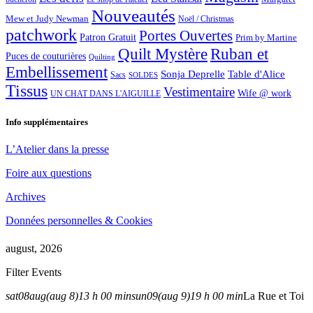
Nouveautés
Mew et Judy Newman
Noël / Christmas
patchwork
Portes Ouvertes
Patron Gratuit
Prim by Martine
Quilt Mystère
Ruban et
Puces de couturières
Quilting
Embellissement
Sonja Deprelle
Table d'Alice
Sacs
SOLDES
Tissus
Vestimentaire
Wife @ work
UN CHAT DANS L'AIGUILLE
Info supplémentaires
L’Atelier dans la presse
Foire aux questions
Archives
Données personnelles & Cookies
august, 2026
Filter Events
sat
08
aug
(aug 8)
13 h 00 min
sun
09
(aug 9)
19 h 00 min
La Rue et Toi