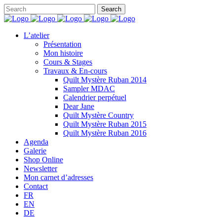
L’atelier
Présentation
Mon histoire
Cours & Stages
Travaux & En-cours
Quilt Mystère Ruban 2014
Sampler MDAC
Calendrier perpétuel
Dear Jane
Quilt Mystère Country
Quilt Mystère Ruban 2015
Quilt Mystère Ruban 2016
Agenda
Galerie
Shop Online
Newsletter
Mon carnet d’adresses
Contact
FR
EN
DE