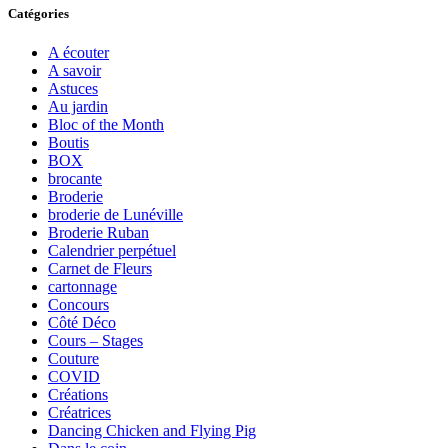
Catégories
A écouter
A savoir
Astuces
Au jardin
Bloc of the Month
Boutis
BOX
brocante
Broderie
broderie de Lunéville
Broderie Ruban
Calendrier perpétuel
Carnet de Fleurs
cartonnage
Concours
Côté Déco
Cours – Stages
Couture
COVID
Créations
Créatrices
Dancing Chicken and Flying Pig