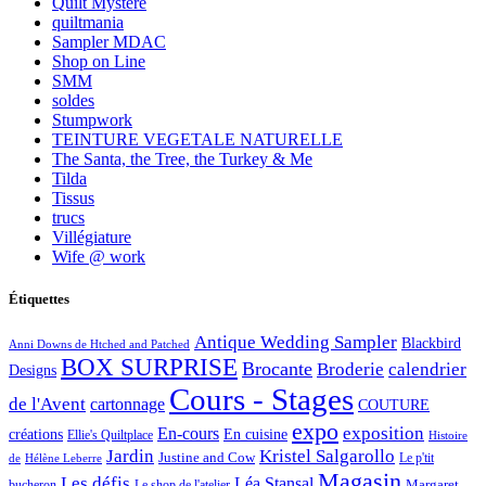
Quilt Mystère
quiltmania
Sampler MDAC
Shop on Line
SMM
soldes
Stumpwork
TEINTURE VEGETALE NATURELLE
The Santa, the Tree, the Turkey & Me
Tilda
Tissus
trucs
Villégiature
Wife @ work
Étiquettes
Antique Wedding Sampler
Blackbird
Anni Downs de Htched and Patched
BOX SURPRISE
Brocante
Broderie
calendrier
Designs
Cours - Stages
de l'Avent
cartonnage
COUTURE
expo
exposition
En-cours
créations
En cuisine
Ellie's Quiltplace
Histoire
Jardin
Kristel Salgarollo
Justine and Cow
Le p'tit
de
Hélène Leberre
Magasin
Les défis
Léa Stansal
Margaret
bucheron
Le shop de l'atelier