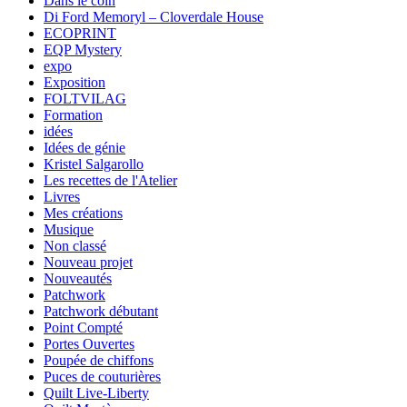
Dans le coin
Di Ford Memoryl – Cloverdale House
ECOPRINT
EQP Mystery
expo
Exposition
FOLTVILAG
Formation
idées
Idées de génie
Kristel Salgarollo
Les recettes de l'Atelier
Livres
Mes créations
Musique
Non classé
Nouveau projet
Nouveautés
Patchwork
Patchwork débutant
Point Compté
Portes Ouvertes
Poupée de chiffons
Puces de couturières
Quilt Live-Liberty