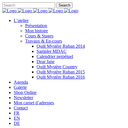
L’atelier
Présentation
Mon histoire
Cours & Stages
Travaux & En-cours
Quilt Mystère Ruban 2014
Sampler MDAC
Calendrier perpétuel
Dear Jane
Quilt Mystère Country
Quilt Mystère Ruban 2015
Quilt Mystère Ruban 2016
Agenda
Galerie
Shop Online
Newsletter
Mon carnet d’adresses
Contact
FR
EN
DE