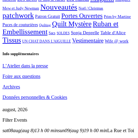
Nouveautés
Mew et Judy Newman
Noël / Christmas
patchwork
Portes Ouvertes
Patron Gratuit
Prim by Martine
Quilt Mystère
Ruban et
Puces de couturières
Quilting
Embellissement
Sonja Deprelle
Table d'Alice
Sacs
SOLDES
Tissus
Vestimentaire
Wife @ work
UN CHAT DANS L'AIGUILLE
Info supplémentaires
L’Atelier dans la presse
Foire aux questions
Archives
Données personnelles & Cookies
august, 2026
Filter Events
sat
08
aug
(aug 8)
13 h 00 min
sun
09
(aug 9)
19 h 00 min
La Rue et Toi