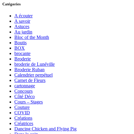
Catégories
A écouter
A savoir
Astuces
Au jardin
Bloc of the Month
Boutis
BOX
brocante
Broderie
broderie de Lunéville
Broderie Ruban
Calendrier perpétuel
Carnet de Fleurs
cartonnage
Concours
Côté Déco
Cours – Stages
Couture
COVID
Créations
Créatrices
Dancing Chicken and Flying Pig