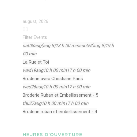
august, 2026
Filter Events
sat
08
aug
(aug 8)
13 h 00 min
sun
09
(aug 9)
19 h
00 min
La Rue et Toi
wed
19
aug
10 h 00 min
17 h 00 min
Broderie avec Christiane Paris
wed
26
aug
10 h 00 min
17 h 00 min
Broderie Ruban et Embellissement - 5
thu
27
aug
10 h 00 min
17 h 00 min
Broderie ruban et embellissement - 4
HEURES D’OUVERTURE