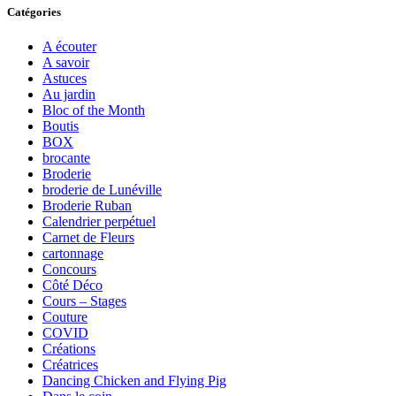
Catégories
A écouter
A savoir
Astuces
Au jardin
Bloc of the Month
Boutis
BOX
brocante
Broderie
broderie de Lunéville
Broderie Ruban
Calendrier perpétuel
Carnet de Fleurs
cartonnage
Concours
Côté Déco
Cours – Stages
Couture
COVID
Créations
Créatrices
Dancing Chicken and Flying Pig