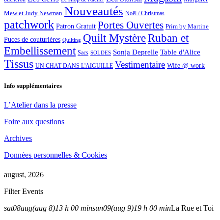
Nouveautés
Mew et Judy Newman
Noël / Christmas
patchwork
Portes Ouvertes
Patron Gratuit
Prim by Martine
Quilt Mystère
Ruban et
Puces de couturières
Quilting
Embellissement
Sonja Deprelle
Table d'Alice
Sacs
SOLDES
Tissus
Vestimentaire
Wife @ work
UN CHAT DANS L'AIGUILLE
Info supplémentaires
L’Atelier dans la presse
Foire aux questions
Archives
Données personnelles & Cookies
august, 2026
Filter Events
sat
08
aug
(aug 8)
13 h 00 min
sun
09
(aug 9)
19 h 00 min
La Rue et Toi