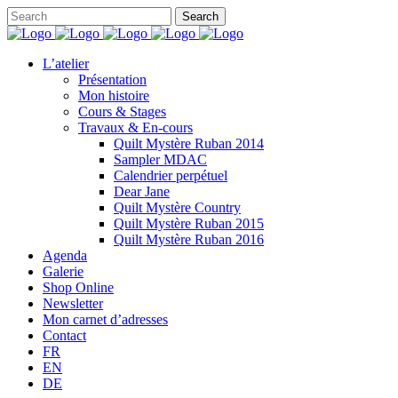
L’atelier
Présentation
Mon histoire
Cours & Stages
Travaux & En-cours
Quilt Mystère Ruban 2014
Sampler MDAC
Calendrier perpétuel
Dear Jane
Quilt Mystère Country
Quilt Mystère Ruban 2015
Quilt Mystère Ruban 2016
Agenda
Galerie
Shop Online
Newsletter
Mon carnet d’adresses
Contact
FR
EN
DE