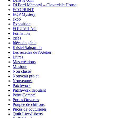
Dans le coin
Di Ford Memoryl – Cloverdale House
ECOPRINT
EQP Mystery
expo
Exposition
FOLTVILAG
Formation
idées
Idées de génie
Kristel Salgarollo
Les recettes de l'Atelier
Livres
Mes créations
Musique
Non classé
Nouveau projet
Nouveautés
Patchwork
Patchwork débutant
Point Compté
Portes Ouvertes
Poupée de chiffons
Puces de couturières
Quilt Live-Liberty