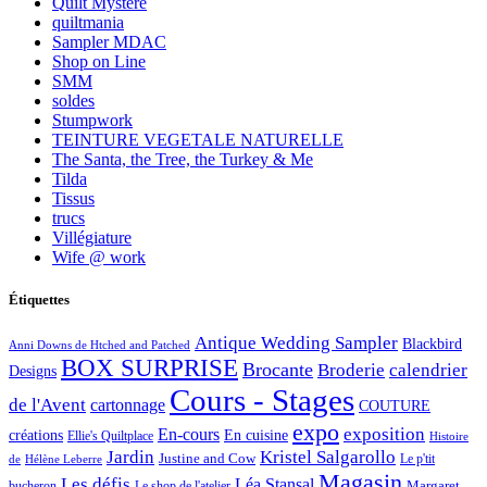
Quilt Mystère
quiltmania
Sampler MDAC
Shop on Line
SMM
soldes
Stumpwork
TEINTURE VEGETALE NATURELLE
The Santa, the Tree, the Turkey & Me
Tilda
Tissus
trucs
Villégiature
Wife @ work
Étiquettes
Antique Wedding Sampler
Blackbird
Anni Downs de Htched and Patched
BOX SURPRISE
Brocante
Broderie
calendrier
Designs
Cours - Stages
de l'Avent
cartonnage
COUTURE
expo
exposition
En-cours
créations
En cuisine
Ellie's Quiltplace
Histoire
Jardin
Kristel Salgarollo
Justine and Cow
Le p'tit
de
Hélène Leberre
Magasin
Les défis
Léa Stansal
Margaret
bucheron
Le shop de l'atelier