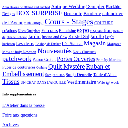
Antique Wedding Sampler
Blackbird
Anni Downs de Htched and Patched
BOX SURPRISE
Brocante
Broderie
calendrier
Designs
Cours - Stages
de l'Avent
cartonnage
COUTURE
expo
exposition
En-cours
créations
En cuisine
Ellie's Quiltplace
Histoire
Jardin
Kristel Salgarollo
Justine and Cow
Le p'tit
de
Hélène Leberre
Magasin
Les défis
Léa Stansal
Margaret
bucheron
Le shop de l'atelier
Nouveautés
Mew et Judy Newman
Noël / Christmas
patchwork
Portes Ouvertes
Patron Gratuit
Prim by Martine
Quilt Mystère
Ruban et
Puces de couturières
Quilting
Embellissement
Sonja Deprelle
Table d'Alice
Sacs
SOLDES
Tissus
Vestimentaire
Wife @ work
UN CHAT DANS L'AIGUILLE
Info supplémentaires
L’Atelier dans la presse
Foire aux questions
Archives