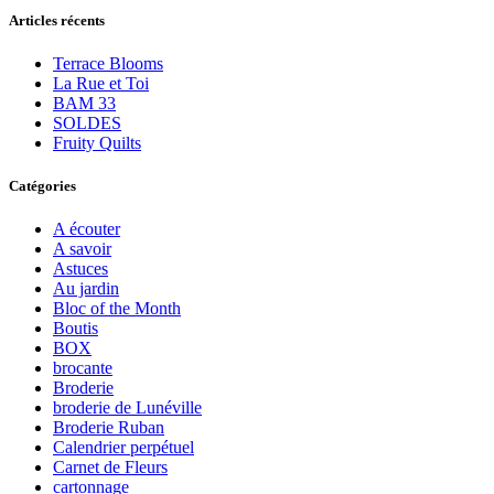
Articles récents
Terrace Blooms
La Rue et Toi
BAM 33
SOLDES
Fruity Quilts
Catégories
A écouter
A savoir
Astuces
Au jardin
Bloc of the Month
Boutis
BOX
brocante
Broderie
broderie de Lunéville
Broderie Ruban
Calendrier perpétuel
Carnet de Fleurs
cartonnage