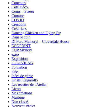
Concours
Côté Déco
Cours – Stages
Couture
COVID
Créations
Créatrices
Dancing Chicken and Flying Pig
Dans le coin
Di Ford Memoryl – Cloverdale House
ECOPRINT
EQP Mystery
expo
Exposition
FOLTVILAG
Formation
idées
Idées de génie
Kristel Salgarollo
Les recettes de l'Atelier
Livres
Mes créations
Musique
Non classé
Nouveau projet