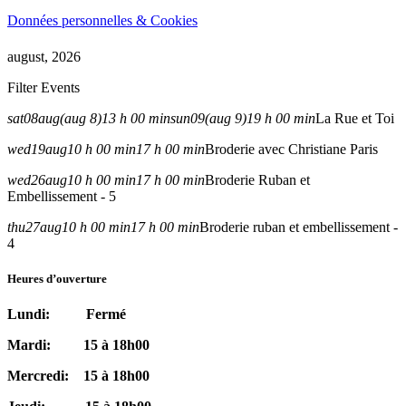
Données personnelles & Cookies
august, 2026
Filter Events
sat
08
aug
(aug 8)
13 h 00 min
sun
09
(aug 9)
19 h 00 min
La Rue et Toi
wed
19
aug
10 h 00 min
17 h 00 min
Broderie avec Christiane Paris
wed
26
aug
10 h 00 min
17 h 00 min
Broderie Ruban et
Embellissement - 5
thu
27
aug
10 h 00 min
17 h 00 min
Broderie ruban et embellissement -
4
Heures d’ouverture
Lundi: Fermé
Mardi: 15 à 18h00
Mercredi: 15 à 18h00