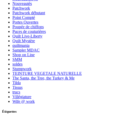
Nouveautés
Patchwork
Patchwork débutant
Point Compté
Portes Ouvertes
Poupée de chiffons
Puces de couturières
Quilt Live-Liberty
Quilt Mystère
quiltmania
Sampler MDAC
Shop on Line
SMM
soldes
Stumpwork
TEINTURE VEGETALE NATURELLE
The Santa, the Tree, the Turkey & Me
Tilda
Tissus
trucs
Villégiature
Wife @ work
Étiquettes