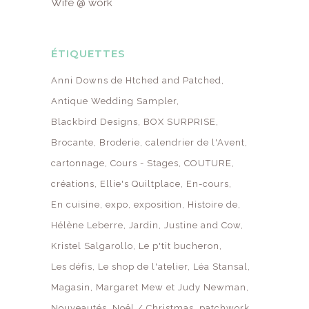
Wife @ work
ÉTIQUETTES
Anni Downs de Htched and Patched
Antique Wedding Sampler
Blackbird Designs
BOX SURPRISE
Brocante
Broderie
calendrier de l'Avent
cartonnage
Cours - Stages
COUTURE
créations
Ellie's Quiltplace
En-cours
En cuisine
expo
exposition
Histoire de
Hélène Leberre
Jardin
Justine and Cow
Kristel Salgarollo
Le p'tit bucheron
Les défis
Le shop de l'atelier
Léa Stansal
Magasin
Margaret Mew et Judy Newman
Nouveautés
Noël / Christmas
patchwork