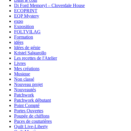
Dans le coin
Di Ford Memoryl – Cloverdale House
ECOPRINT
EQP Mystery
expo
Exposition
FOLTVILAG
Formation
idées
Idées de génie
Kristel Salgarollo
Les recettes de l'Atelier
Livres
Mes créations
Musique
Non classé
Nouveau projet
Nouveautés
Patchwork
Patchwork débutant
Point Compté
Portes Ouvertes
Poupée de chiffons
Puces de couturières
Quilt Live-Liberty