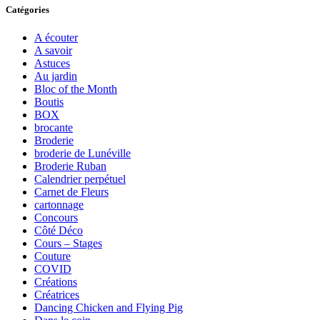
Catégories
A écouter
A savoir
Astuces
Au jardin
Bloc of the Month
Boutis
BOX
brocante
Broderie
broderie de Lunéville
Broderie Ruban
Calendrier perpétuel
Carnet de Fleurs
cartonnage
Concours
Côté Déco
Cours – Stages
Couture
COVID
Créations
Créatrices
Dancing Chicken and Flying Pig