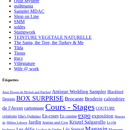
Quilt Mystère
quiltmania
Sampler MDAC
Shop on Line
SMM
soldes
Stumpwork
TEINTURE VEGETALE NATURELLE
The Santa, the Tree, the Turkey & Me
Tilda
Tissus
trucs
Villégiature
Wife @ work
Étiquettes
Antique Wedding Sampler
Blackbird
Anni Downs de Htched and Patched
BOX SURPRISE
Brocante
Broderie
calendrier
Designs
Cours - Stages
de l'Avent
cartonnage
COUTURE
expo
exposition
En-cours
créations
En cuisine
Ellie's Quiltplace
Histoire
Jardin
Kristel Salgarollo
Justine and Cow
Le p'tit
de
Hélène Leberre
Magasin
Les défis
Léa Stansal
Margaret
bucheron
Le shop de l'atelier