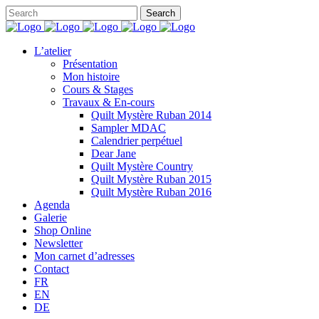
L’atelier
Présentation
Mon histoire
Cours & Stages
Travaux & En-cours
Quilt Mystère Ruban 2014
Sampler MDAC
Calendrier perpétuel
Dear Jane
Quilt Mystère Country
Quilt Mystère Ruban 2015
Quilt Mystère Ruban 2016
Agenda
Galerie
Shop Online
Newsletter
Mon carnet d’adresses
Contact
FR
EN
DE