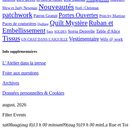
Nouveautés
Mew et Judy Newman
Noël / Christmas
patchwork
Portes Ouvertes
Patron Gratuit
Prim by Martine
Quilt Mystère
Ruban et
Puces de couturières
Quilting
Embellissement
Sonja Deprelle
Table d'Alice
Sacs
SOLDES
Tissus
Vestimentaire
Wife @ work
UN CHAT DANS L'AIGUILLE
Info supplémentaires
L’Atelier dans la presse
Foire aux questions
Archives
Données personnelles & Cookies
august, 2026
Filter Events
sat
08
aug
(aug 8)
13 h 00 min
sun
09
(aug 9)
19 h 00 min
La Rue et Toi