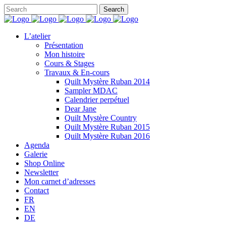
L’atelier
Présentation
Mon histoire
Cours & Stages
Travaux & En-cours
Quilt Mystère Ruban 2014
Sampler MDAC
Calendrier perpétuel
Dear Jane
Quilt Mystère Country
Quilt Mystère Ruban 2015
Quilt Mystère Ruban 2016
Agenda
Galerie
Shop Online
Newsletter
Mon carnet d’adresses
Contact
FR
EN
DE