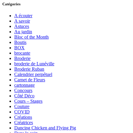
Catégories
A écouter
A savoir
Astuces
Au jardin
Bloc of the Month
Boutis
BOX
brocante
Broderie
broderie de Lunéville
Broderie Ruban
Calendrier perpétuel
Carnet de Fleurs
cartonnage
Concours
Côté Déco
Cours – Stages
Couture
COVID
Créations
Créatrices
Dancing Chicken and Flying Pig