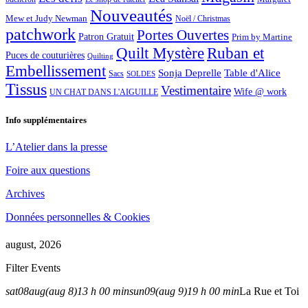
Nouveautés
Mew et Judy Newman
Noël / Christmas
patchwork
Portes Ouvertes
Patron Gratuit
Prim by Martine
Quilt Mystère
Ruban et
Puces de couturières
Quilting
Embellissement
Sonja Deprelle
Table d'Alice
Sacs
SOLDES
Tissus
Vestimentaire
Wife @ work
UN CHAT DANS L'AIGUILLE
Info supplémentaires
L’Atelier dans la presse
Foire aux questions
Archives
Données personnelles & Cookies
august, 2026
Filter Events
sat
08
aug
(aug 8)
13 h 00 min
sun
09
(aug 9)
19 h 00 min
La Rue et Toi