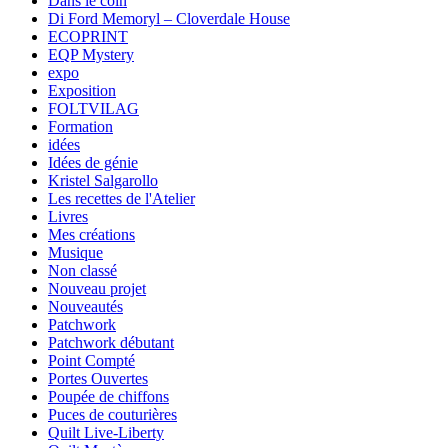
Dans le coin
Di Ford Memoryl – Cloverdale House
ECOPRINT
EQP Mystery
expo
Exposition
FOLTVILAG
Formation
idées
Idées de génie
Kristel Salgarollo
Les recettes de l'Atelier
Livres
Mes créations
Musique
Non classé
Nouveau projet
Nouveautés
Patchwork
Patchwork débutant
Point Compté
Portes Ouvertes
Poupée de chiffons
Puces de couturières
Quilt Live-Liberty