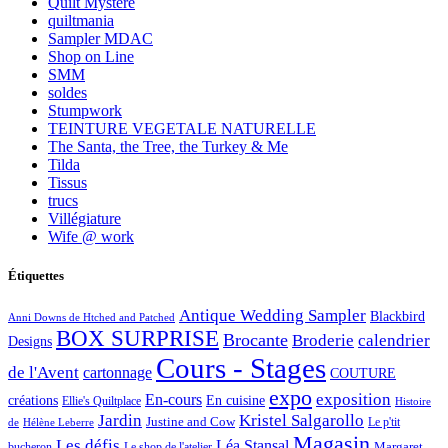
Quilt Mystère
quiltmania
Sampler MDAC
Shop on Line
SMM
soldes
Stumpwork
TEINTURE VEGETALE NATURELLE
The Santa, the Tree, the Turkey & Me
Tilda
Tissus
trucs
Villégiature
Wife @ work
Étiquettes
Antique Wedding Sampler
Blackbird
Anni Downs de Htched and Patched
BOX SURPRISE
Brocante
Broderie
calendrier
Designs
Cours - Stages
de l'Avent
cartonnage
COUTURE
expo
exposition
En-cours
créations
En cuisine
Ellie's Quiltplace
Histoire
Jardin
Kristel Salgarollo
Justine and Cow
Le p'tit
de
Hélène Leberre
Magasin
Les défis
Léa Stansal
Margaret
bucheron
Le shop de l'atelier