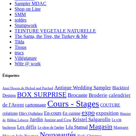
Sampler MDAC
Shop on Line
SMM
soldes
Stumpwork
TEINTURE VEGETALE NATURELLE
The Santa, the Tree, the Turkey & Me
Tilda
Tissus
trucs
Villégiature
Wife @ work
Étiquettes
Antique Wedding Sampler
Blackbird
Anni Downs de Htched and Patched
BOX SURPRISE
Brocante
Broderie
calendrier
Designs
Cours - Stages
de l'Avent
cartonnage
COUTURE
expo
exposition
En-cours
créations
En cuisine
Ellie's Quiltplace
Histoire
Jardin
Kristel Salgarollo
Justine and Cow
Le p'tit
de
Hélène Leberre
Magasin
Les défis
Léa Stansal
Margaret
bucheron
Le shop de l'atelier
Nouveautés
Mew et Judy Newman