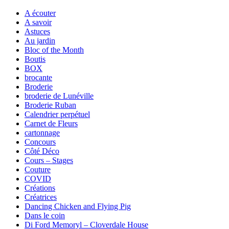
A écouter
A savoir
Astuces
Au jardin
Bloc of the Month
Boutis
BOX
brocante
Broderie
broderie de Lunéville
Broderie Ruban
Calendrier perpétuel
Carnet de Fleurs
cartonnage
Concours
Côté Déco
Cours – Stages
Couture
COVID
Créations
Créatrices
Dancing Chicken and Flying Pig
Dans le coin
Di Ford Memoryl – Cloverdale House