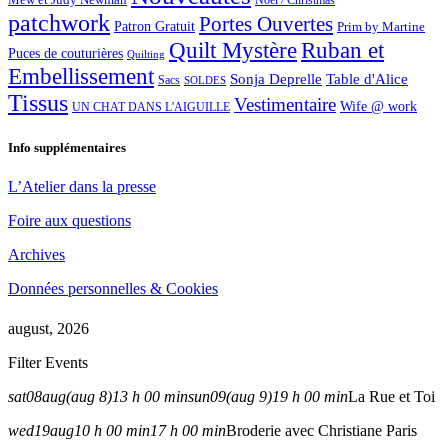
Noël / Christmas
patchwork
Portes Ouvertes
Patron Gratuit
Prim by Martine
Quilt Mystère
Ruban et
Puces de couturières
Quilting
Embellissement
Sonja Deprelle
Table d'Alice
Sacs
SOLDES
Tissus
Vestimentaire
Wife @ work
UN CHAT DANS L'AIGUILLE
Info supplémentaires
L’Atelier dans la presse
Foire aux questions
Archives
Données personnelles & Cookies
august, 2026
Filter Events
sat
08
aug
(aug 8)
13 h 00 min
sun
09
(aug 9)
19 h 00 min
La Rue et Toi
wed
19
aug
10 h 00 min
17 h 00 min
Broderie avec Christiane Paris