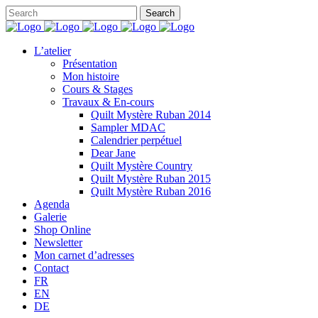
L’atelier
Présentation
Mon histoire
Cours & Stages
Travaux & En-cours
Quilt Mystère Ruban 2014
Sampler MDAC
Calendrier perpétuel
Dear Jane
Quilt Mystère Country
Quilt Mystère Ruban 2015
Quilt Mystère Ruban 2016
Agenda
Galerie
Shop Online
Newsletter
Mon carnet d’adresses
Contact
FR
EN
DE