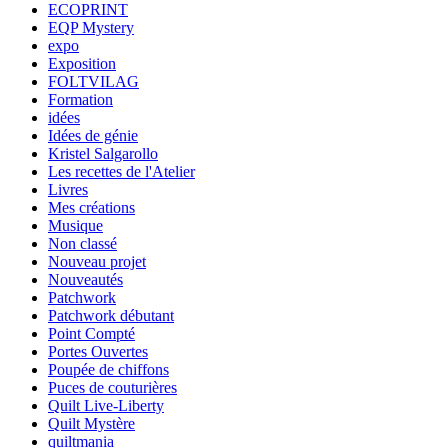
ECOPRINT
EQP Mystery
expo
Exposition
FOLTVILAG
Formation
idées
Idées de génie
Kristel Salgarollo
Les recettes de l'Atelier
Livres
Mes créations
Musique
Non classé
Nouveau projet
Nouveautés
Patchwork
Patchwork débutant
Point Compté
Portes Ouvertes
Poupée de chiffons
Puces de couturières
Quilt Live-Liberty
Quilt Mystère
quiltmania