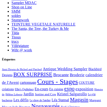
Sampler MDAC
Shop on Line
SMM
soldes
Stumpwork
TEINTURE VEGETALE NATURELLE
The Santa, the Tree, the Turkey & Me
Tilda
Tissus
trucs
Villégiature
Wife @ work
Étiquettes
Antique Wedding Sampler
Blackbird
Anni Downs de Htched and Patched
BOX SURPRISE
Brocante
Broderie
calendrier
Designs
Cours - Stages
de l'Avent
cartonnage
COUTURE
expo
exposition
En-cours
créations
En cuisine
Ellie's Quiltplace
Histoire
Jardin
Kristel Salgarollo
Justine and Cow
Le p'tit
de
Hélène Leberre
Magasin
Les défis
Léa Stansal
Margaret
bucheron
Le shop de l'atelier
Nouveautés
Mew et Judy Newman