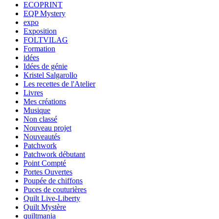
ECOPRINT
EQP Mystery
expo
Exposition
FOLTVILAG
Formation
idées
Idées de génie
Kristel Salgarollo
Les recettes de l'Atelier
Livres
Mes créations
Musique
Non classé
Nouveau projet
Nouveautés
Patchwork
Patchwork débutant
Point Compté
Portes Ouvertes
Poupée de chiffons
Puces de couturières
Quilt Live-Liberty
Quilt Mystère
quiltmania