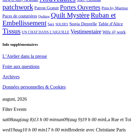
Noël / Christmas
patchwork
Portes Ouvertes
Patron Gratuit
Prim by Martine
Quilt Mystère
Ruban et
Puces de couturières
Quilting
Embellissement
Sonja Deprelle
Table d'Alice
Sacs
SOLDES
Tissus
Vestimentaire
Wife @ work
UN CHAT DANS L'AIGUILLE
Info supplémentaires
L’Atelier dans la presse
Foire aux questions
Archives
Données personnelles & Cookies
august, 2026
Filter Events
sat
08
aug
(aug 8)
13 h 00 min
sun
09
(aug 9)
19 h 00 min
La Rue et Toi
wed
19
aug
10 h 00 min
17 h 00 min
Broderie avec Christiane Paris