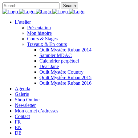
L’atelier
Présentation
Mon histoire
Cours & Stages
Travaux & En-cours
Quilt Mystère Ruban 2014
Sampler MDAC
Calendrier perpétuel
Dear Jane
Quilt Mystère Country
Quilt Mystère Ruban 2015
Quilt Mystère Ruban 2016
Agenda
Galerie
Shop Online
Newsletter
Mon carnet d’adresses
Contact
FR
EN
DE