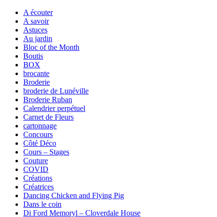
A écouter
A savoir
Astuces
Au jardin
Bloc of the Month
Boutis
BOX
brocante
Broderie
broderie de Lunéville
Broderie Ruban
Calendrier perpétuel
Carnet de Fleurs
cartonnage
Concours
Côté Déco
Cours – Stages
Couture
COVID
Créations
Créatrices
Dancing Chicken and Flying Pig
Dans le coin
Di Ford Memoryl – Cloverdale House