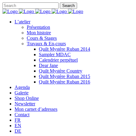
L’atelier
Présentation
Mon histoire
Cours & Stages
Travaux & En-cours
Quilt Mystère Ruban 2014
Sampler MDAC
Calendrier perpétuel
Dear Jane
Quilt Mystère Country
Quilt Mystère Ruban 2015
Quilt Mystère Ruban 2016
Agenda
Galerie
Shop Online
Newsletter
Mon carnet d’adresses
Contact
FR
EN
DE