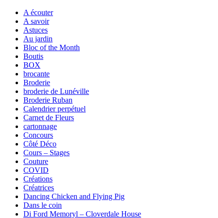
A écouter
A savoir
Astuces
Au jardin
Bloc of the Month
Boutis
BOX
brocante
Broderie
broderie de Lunéville
Broderie Ruban
Calendrier perpétuel
Carnet de Fleurs
cartonnage
Concours
Côté Déco
Cours – Stages
Couture
COVID
Créations
Créatrices
Dancing Chicken and Flying Pig
Dans le coin
Di Ford Memoryl – Cloverdale House