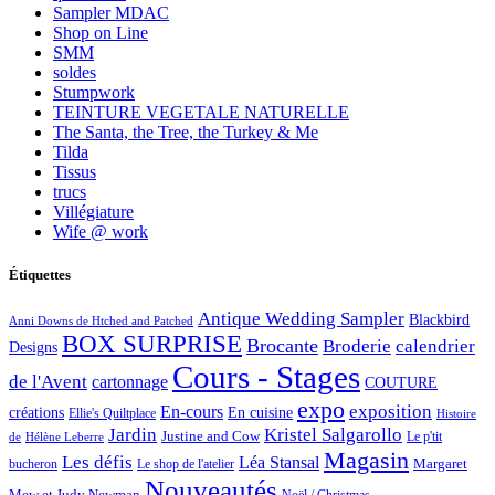
Sampler MDAC
Shop on Line
SMM
soldes
Stumpwork
TEINTURE VEGETALE NATURELLE
The Santa, the Tree, the Turkey & Me
Tilda
Tissus
trucs
Villégiature
Wife @ work
Étiquettes
Antique Wedding Sampler
Blackbird
Anni Downs de Htched and Patched
BOX SURPRISE
Brocante
Broderie
calendrier
Designs
Cours - Stages
de l'Avent
cartonnage
COUTURE
expo
exposition
En-cours
créations
En cuisine
Ellie's Quiltplace
Histoire
Jardin
Kristel Salgarollo
Justine and Cow
Le p'tit
de
Hélène Leberre
Magasin
Les défis
Léa Stansal
Margaret
bucheron
Le shop de l'atelier
Nouveautés
Mew et Judy Newman