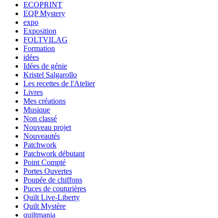
ECOPRINT
EQP Mystery
expo
Exposition
FOLTVILAG
Formation
idées
Idées de génie
Kristel Salgarollo
Les recettes de l'Atelier
Livres
Mes créations
Musique
Non classé
Nouveau projet
Nouveautés
Patchwork
Patchwork débutant
Point Compté
Portes Ouvertes
Poupée de chiffons
Puces de couturières
Quilt Live-Liberty
Quilt Mystère
quiltmania