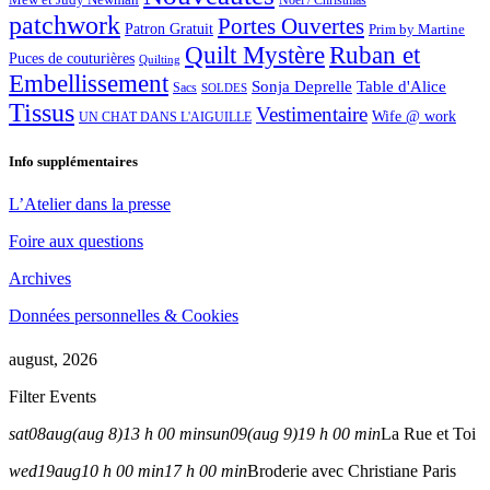
Noël / Christmas
patchwork
Portes Ouvertes
Patron Gratuit
Prim by Martine
Quilt Mystère
Ruban et
Puces de couturières
Quilting
Embellissement
Sonja Deprelle
Table d'Alice
Sacs
SOLDES
Tissus
Vestimentaire
Wife @ work
UN CHAT DANS L'AIGUILLE
Info supplémentaires
L’Atelier dans la presse
Foire aux questions
Archives
Données personnelles & Cookies
august, 2026
Filter Events
sat
08
aug
(aug 8)
13 h 00 min
sun
09
(aug 9)
19 h 00 min
La Rue et Toi
wed
19
aug
10 h 00 min
17 h 00 min
Broderie avec Christiane Paris