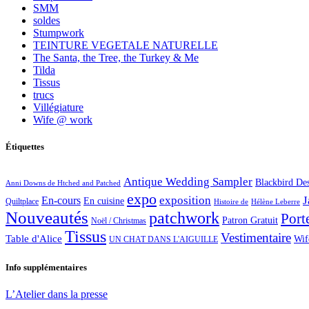
SMM
soldes
Stumpwork
TEINTURE VEGETALE NATURELLE
The Santa, the Tree, the Turkey & Me
Tilda
Tissus
trucs
Villégiature
Wife @ work
Étiquettes
Antique Wedding Sampler
Blackbird De
Anni Downs de Htched and Patched
expo
exposition
J
En-cours
En cuisine
Quiltplace
Histoire de
Hélène Leberre
Nouveautés
patchwork
Port
Patron Gratuit
Noël / Christmas
Tissus
Vestimentaire
Table d'Alice
Wif
UN CHAT DANS L'AIGUILLE
Info supplémentaires
L’Atelier dans la presse