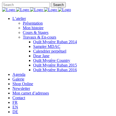
L’atelier
Présentation
Mon histoire
Cours & Stages
Travaux & En-cours
Quilt Mystère Ruban 2014
Sampler MDAC
Calendrier perpétuel
Dear Jane
Quilt Mystère Country
Quilt Mystère Ruban 2015
Quilt Mystère Ruban 2016
Agenda
Galerie
Shop Online
Newsletter
Mon carnet d’adresses
Contact
FR
EN
DE