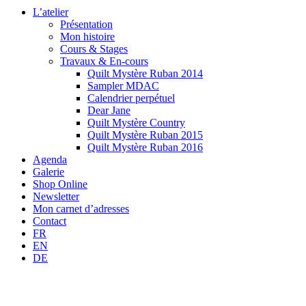
L’atelier
Présentation
Mon histoire
Cours & Stages
Travaux & En-cours
Quilt Mystère Ruban 2014
Sampler MDAC
Calendrier perpétuel
Dear Jane
Quilt Mystère Country
Quilt Mystère Ruban 2015
Quilt Mystère Ruban 2016
Agenda
Galerie
Shop Online
Newsletter
Mon carnet d’adresses
Contact
FR
EN
DE