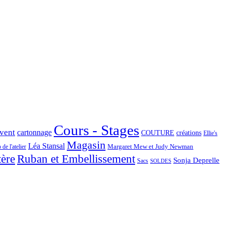
Cours - Stages
Avent
cartonnage
COUTURE
créations
Ellie's
Magasin
Léa Stansal
Margaret Mew et Judy Newman
de l'atelier
tère
Ruban et Embellissement
Sonja Deprelle
Sacs
SOLDES