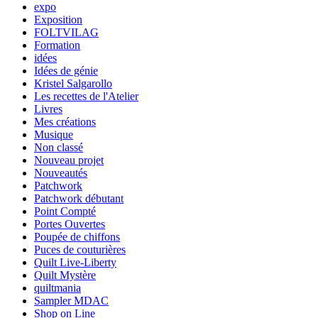
expo
Exposition
FOLTVILAG
Formation
idées
Idées de génie
Kristel Salgarollo
Les recettes de l'Atelier
Livres
Mes créations
Musique
Non classé
Nouveau projet
Nouveautés
Patchwork
Patchwork débutant
Point Compté
Portes Ouvertes
Poupée de chiffons
Puces de couturières
Quilt Live-Liberty
Quilt Mystère
quiltmania
Sampler MDAC
Shop on Line