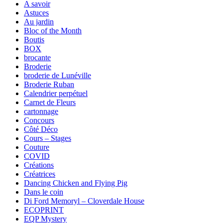
A savoir
Astuces
Au jardin
Bloc of the Month
Boutis
BOX
brocante
Broderie
broderie de Lunéville
Broderie Ruban
Calendrier perpétuel
Carnet de Fleurs
cartonnage
Concours
Côté Déco
Cours – Stages
Couture
COVID
Créations
Créatrices
Dancing Chicken and Flying Pig
Dans le coin
Di Ford Memoryl – Cloverdale House
ECOPRINT
EQP Mystery