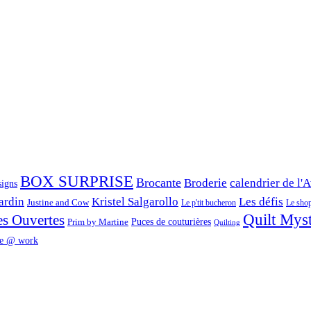
BOX SURPRISE
Brocante
Broderie
calendrier de l'
signs
ardin
Kristel Salgarollo
Les défis
Justine and Cow
Le p'tit bucheron
Le shop 
Quilt Mys
es Ouvertes
Prim by Martine
Puces de couturières
Quilting
e @ work