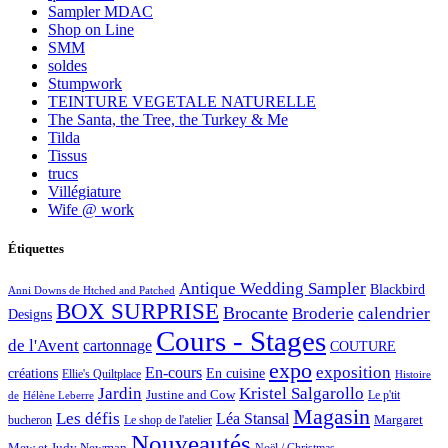
Sampler MDAC
Shop on Line
SMM
soldes
Stumpwork
TEINTURE VEGETALE NATURELLE
The Santa, the Tree, the Turkey & Me
Tilda
Tissus
trucs
Villégiature
Wife @ work
Étiquettes
Antique Wedding Sampler
Blackbird
Anni Downs de Htched and Patched
BOX SURPRISE
Brocante
Broderie
calendrier
Designs
Cours - Stages
de l'Avent
cartonnage
COUTURE
expo
exposition
En-cours
créations
En cuisine
Ellie's Quiltplace
Histoire
Jardin
Kristel Salgarollo
Justine and Cow
Le p'tit
de
Hélène Leberre
Magasin
Les défis
Léa Stansal
Margaret
bucheron
Le shop de l'atelier
Nouveautés
Mew et Judy Newman