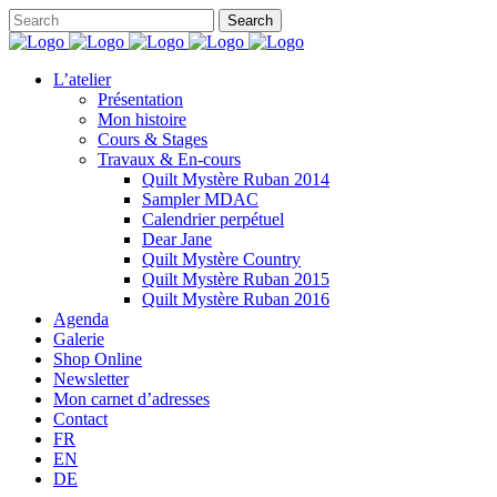
L’atelier
Présentation
Mon histoire
Cours & Stages
Travaux & En-cours
Quilt Mystère Ruban 2014
Sampler MDAC
Calendrier perpétuel
Dear Jane
Quilt Mystère Country
Quilt Mystère Ruban 2015
Quilt Mystère Ruban 2016
Agenda
Galerie
Shop Online
Newsletter
Mon carnet d’adresses
Contact
FR
EN
DE