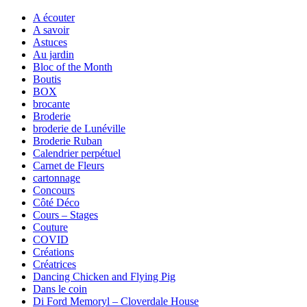
A écouter
A savoir
Astuces
Au jardin
Bloc of the Month
Boutis
BOX
brocante
Broderie
broderie de Lunéville
Broderie Ruban
Calendrier perpétuel
Carnet de Fleurs
cartonnage
Concours
Côté Déco
Cours – Stages
Couture
COVID
Créations
Créatrices
Dancing Chicken and Flying Pig
Dans le coin
Di Ford Memoryl – Cloverdale House