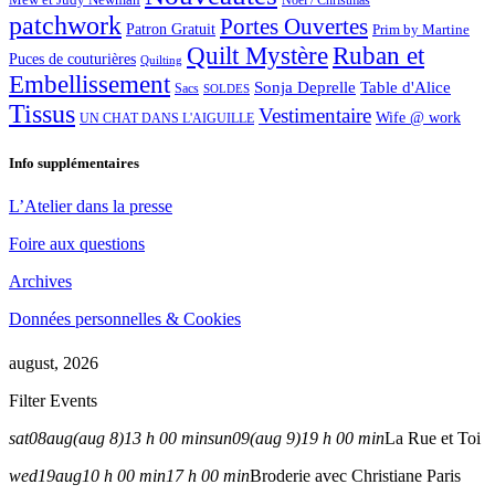
Noël / Christmas
patchwork
Portes Ouvertes
Patron Gratuit
Prim by Martine
Quilt Mystère
Ruban et
Puces de couturières
Quilting
Embellissement
Sonja Deprelle
Table d'Alice
Sacs
SOLDES
Tissus
Vestimentaire
Wife @ work
UN CHAT DANS L'AIGUILLE
Info supplémentaires
L’Atelier dans la presse
Foire aux questions
Archives
Données personnelles & Cookies
august, 2026
Filter Events
sat
08
aug
(aug 8)
13 h 00 min
sun
09
(aug 9)
19 h 00 min
La Rue et Toi
wed
19
aug
10 h 00 min
17 h 00 min
Broderie avec Christiane Paris