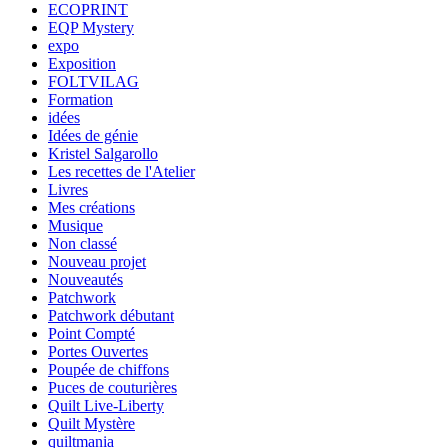
ECOPRINT
EQP Mystery
expo
Exposition
FOLTVILAG
Formation
idées
Idées de génie
Kristel Salgarollo
Les recettes de l'Atelier
Livres
Mes créations
Musique
Non classé
Nouveau projet
Nouveautés
Patchwork
Patchwork débutant
Point Compté
Portes Ouvertes
Poupée de chiffons
Puces de couturières
Quilt Live-Liberty
Quilt Mystère
quiltmania