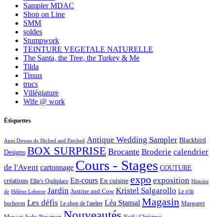
Sampler MDAC
Shop on Line
SMM
soldes
Stumpwork
TEINTURE VEGETALE NATURELLE
The Santa, the Tree, the Turkey & Me
Tilda
Tissus
trucs
Villégiature
Wife @ work
Étiquettes
Antique Wedding Sampler
Blackbird
Anni Downs de Htched and Patched
BOX SURPRISE
Brocante
Broderie
calendrier
Designs
Cours - Stages
de l'Avent
cartonnage
COUTURE
expo
exposition
En-cours
créations
En cuisine
Ellie's Quiltplace
Histoire
Jardin
Kristel Salgarollo
Justine and Cow
Le p'tit
de
Hélène Leberre
Magasin
Les défis
Léa Stansal
Margaret
bucheron
Le shop de l'atelier
Nouveautés
Mew et Judy Newman