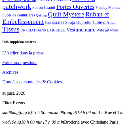
Noël / Christmas
patchwork
Portes Ouvertes
Patron Gratuit
Prim by Martine
Quilt Mystère
Ruban et
Puces de couturières
Quilting
Embellissement
Sonja Deprelle
Table d'Alice
Sacs
SOLDES
Tissus
Vestimentaire
Wife @ work
UN CHAT DANS L'AIGUILLE
Info supplémentaires
L’Atelier dans la presse
Foire aux questions
Archives
Données personnelles & Cookies
august, 2026
Filter Events
sat
08
aug
(aug 8)
13 h 00 min
sun
09
(aug 9)
19 h 00 min
La Rue et Toi
wed
19
aug
10 h 00 min
17 h 00 min
Broderie avec Christiane Paris