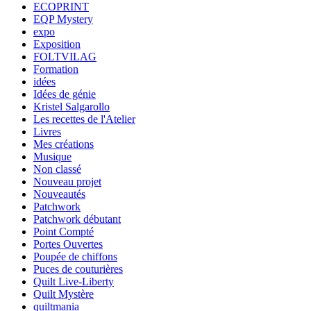
ECOPRINT
EQP Mystery
expo
Exposition
FOLTVILAG
Formation
idées
Idées de génie
Kristel Salgarollo
Les recettes de l'Atelier
Livres
Mes créations
Musique
Non classé
Nouveau projet
Nouveautés
Patchwork
Patchwork débutant
Point Compté
Portes Ouvertes
Poupée de chiffons
Puces de couturières
Quilt Live-Liberty
Quilt Mystère
quiltmania