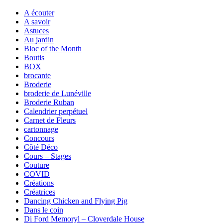
A écouter
A savoir
Astuces
Au jardin
Bloc of the Month
Boutis
BOX
brocante
Broderie
broderie de Lunéville
Broderie Ruban
Calendrier perpétuel
Carnet de Fleurs
cartonnage
Concours
Côté Déco
Cours – Stages
Couture
COVID
Créations
Créatrices
Dancing Chicken and Flying Pig
Dans le coin
Di Ford Memoryl – Cloverdale House