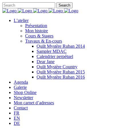
L’atelier
Présentation
Mon histoire
Cours & Stages
Travaux & En-cours
Quilt Mystère Ruban 2014
Sampler MDAC
Calendrier perpétuel
Dear Jane
Quilt Mystère Country
Quilt Mystère Ruban 2015
Quilt Mystère Ruban 2016
Agenda
Galerie
Shop Online
Newsletter
Mon carnet d’adresses
Contact
FR
EN
DE