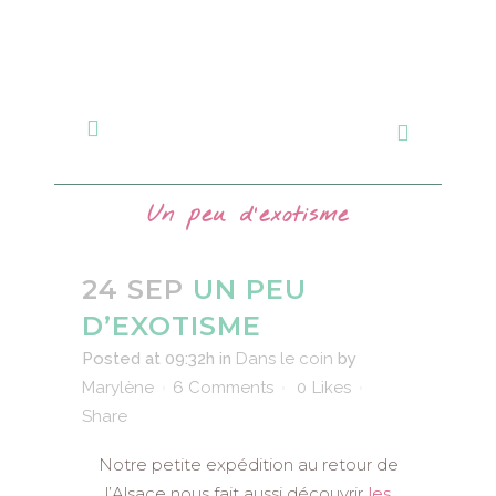
Un peu d’exotisme
24 SEP
UN PEU
D’EXOTISME
Posted at 09:32h
in
Dans le coin
by
Marylène
6 Comments
0
Likes
Share
Notre petite expédition au retour de
l’Alsace nous fait aussi découvrir
les