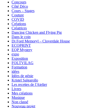
Concours
Côté Déco
Cours – Stages
Couture
COVID
Créations
Créatrices
Dancing Chicken and Flying Pig
Dans le coin
Di Ford Memoryl – Cloverdale House
ECOPRINT
EQP Mystery
expo
Exposition
FOLTVILAG
Formation
idées
Idées de génie
Kristel Salgarollo
Les recettes de l'Atelier
Livres
Mes créations
Musique
Non classé
Nouveau projet