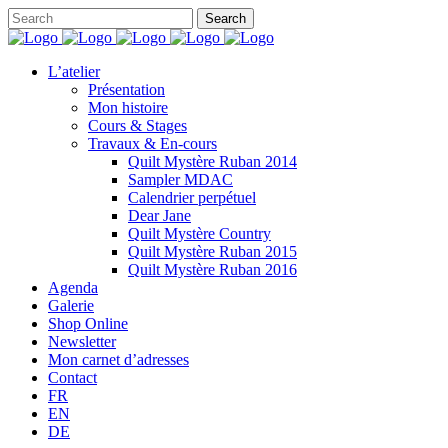
L’atelier
Présentation
Mon histoire
Cours & Stages
Travaux & En-cours
Quilt Mystère Ruban 2014
Sampler MDAC
Calendrier perpétuel
Dear Jane
Quilt Mystère Country
Quilt Mystère Ruban 2015
Quilt Mystère Ruban 2016
Agenda
Galerie
Shop Online
Newsletter
Mon carnet d’adresses
Contact
FR
EN
DE