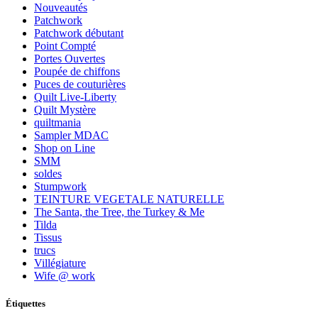
Nouveautés
Patchwork
Patchwork débutant
Point Compté
Portes Ouvertes
Poupée de chiffons
Puces de couturières
Quilt Live-Liberty
Quilt Mystère
quiltmania
Sampler MDAC
Shop on Line
SMM
soldes
Stumpwork
TEINTURE VEGETALE NATURELLE
The Santa, the Tree, the Turkey & Me
Tilda
Tissus
trucs
Villégiature
Wife @ work
Étiquettes