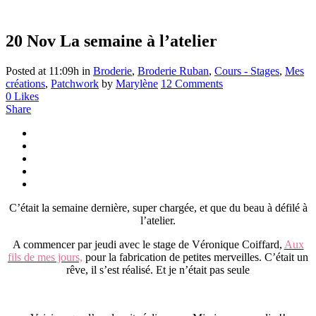
20 Nov
La semaine à l’atelier
Posted at 11:09h
in
Broderie
,
Broderie Ruban
,
Cours - Stages
,
Mes
créations
,
Patchwork
by
Marylène
12 Comments
0
Likes
Share
C’était la semaine dernière, super chargée, et que du beau à défilé à
l’atelier.
A commencer par jeudi avec le stage de Véronique Coiffard,
Aux
fils de mes jours,
pour la fabrication de petites merveilles. C’était un
rêve, il s’est réalisé. Et je n’était pas seule