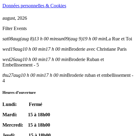
Données personnelles & Cookies
august, 2026
Filter Events
sat
08
aug
(aug 8)
13 h 00 min
sun
09
(aug 9)
19 h 00 min
La Rue et Toi
wed
19
aug
10 h 00 min
17 h 00 min
Broderie avec Christiane Paris
wed
26
aug
10 h 00 min
17 h 00 min
Broderie Ruban et
Embellissement - 5
thu
27
aug
10 h 00 min
17 h 00 min
Broderie ruban et embellissement -
4
Heures d’ouverture
Lundi: Fermé
Mardi: 15 à 18h00
Mercredi: 15 à 18h00
Jeudi: 15 à 18h00