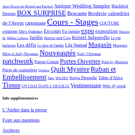
Antique Wedding Sampler
Blackbird
Anni Downs de Htched and Patched
BOX SURPRISE
Brocante
Broderie
calendrier
Designs
Cours - Stages
de l'Avent
cartonnage
COUTURE
expo
exposition
En-cours
créations
En cuisine
Ellie's Quiltplace
Histoire
Jardin
Kristel Salgarollo
Justine and Cow
Le p'tit
de
Hélène Leberre
Magasin
Les défis
Léa Stansal
Margaret
bucheron
Le shop de l'atelier
Nouveautés
Mew et Judy Newman
Noël / Christmas
patchwork
Portes Ouvertes
Patron Gratuit
Prim by Martine
Quilt Mystère
Ruban et
Puces de couturières
Quilting
Embellissement
Sonja Deprelle
Table d'Alice
Sacs
SOLDES
Tissus
Vestimentaire
Wife @ work
UN CHAT DANS L'AIGUILLE
Info supplémentaires
L’Atelier dans la presse
Foire aux questions
Archives